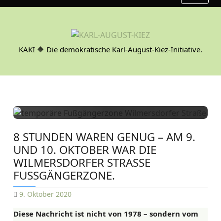
S
k
i
p
KAKI 🔶 Die demokratische Karl-August-Kiez-Initiative.
t
o
c
o
n
t
e
8 STUNDEN WAREN GENUG – AM 9.
n
UND 10. OKTOBER WAR DIE
t
WILMERSDORFER STRASSE F
USSGÄNGERZONE.
9. Oktober 2020
D
Diese Nachricht ist nicht von 1978 – sondern vom
A