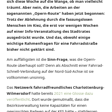
sich diese Woche auf die Wange, ob man vielleicht
N
träumt. Aber nein, die Arbeiten an der
I
sogenannten „Opern-Route“ haben jetzt begonnen:
E
Trotz der Ablehnung durch die fassungslosen
L
Menschen im Kiez, die erst vor wenigen Wochen
T
auf einer Info-Veranstaltung des Stadtrates
I
ausgedrückt wurde. Und das, obwohl einige
E
wichtige Rahmenfragen für eine Fahrradstraße
T
bisher nicht geklärt sind.
Z
E
Am auffälligsten ist die
Sinn-Frage
, was die Opern-
Route überhaupt soll? Denn als Abschnitt einer Fahrrad-
Schnell-Verbindung auf der Nord-Süd-Achse ist sie
vollkommen unsinnig.
Das
Netzwerk fahrradfreundliches Charlottenburg-
Wilmersdorf
hatte bereits
2021 eine Glosse dazu
veröffentlicht
. Dort wurde gemutmaßt, dass die
Bezirksverwaltung keine Kapazitäten für einen
gewünschten
Radweg auf der KFS hätte – stattdessen