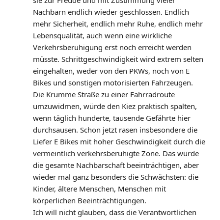
sie zur Freude und mit Zustimmung vieler
g
Nachbarn endlich wieder geschlossen. Endlich
a
mehr Sicherheit, endlich mehr Ruhe, endlich mehr
Lebensqualität, auch wenn eine wirkliche
t
Verkehrsberuhigung erst noch erreicht werden
müsste. Schrittgeschwindigkeit wird extrem selten
i
eingehalten, weder von den PKWs, noch von E
o
Bikes und sonstigen motorisierten Fahrzeugen.
Die Krumme Straße zu einer Fahrradroute
n
umzuwidmen, würde den Kiez praktisch spalten,
wenn täglich hunderte, tausende Gefährte hier
durchsausen. Schon jetzt rasen insbesondere die
Liefer E Bikes mit hoher Geschwindigkeit durch die
vermeintlich verkehrsberuhigte Zone. Das würde
die gesamte Nachbarschaft beeinträchtigen, aber
wieder mal ganz besonders die Schwächsten: die
Kinder, ältere Menschen, Menschen mit
körperlichen Beeinträchtigungen.
Ich will nicht glauben, dass die Verantwortlichen