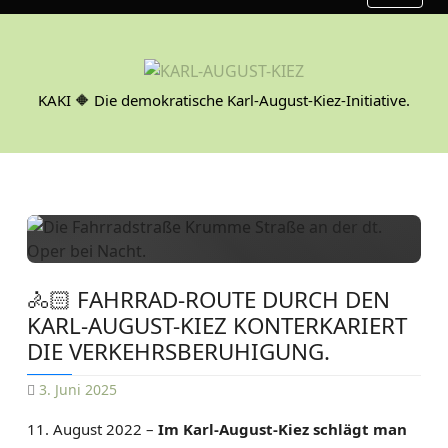
S
k
i
p
KAKI 🔶 Die demokratische Karl-August-Kiez-Initiative.
t
o
c
o
n
t
e
n
🚴🏻 FAHRRAD-ROUTE DURCH DEN
t
KARL-AUGUST-KIEZ KONTERKARIERT
DIE VERKEHRSBERUHIGUNG.
3. Juni 2025
D
11. August 2022 –
Im Karl-August-Kiez schlägt man
A