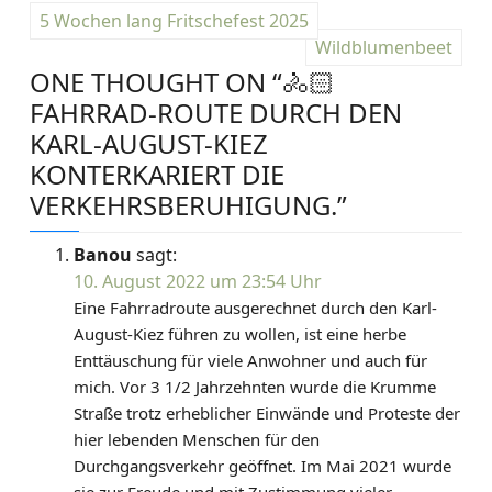
B
5 Wochen lang Fritschefest 2025
e
Wildblumenbeet
ONE THOUGHT ON “
🚴🏻
i
FAHRRAD-ROUTE DURCH DEN
t
KARL-AUGUST-KIEZ
KONTERKARIERT DIE
r
VERKEHRSBERUHIGUNG.
”
a
g
Banou
sagt:
10. August 2022 um 23:54 Uhr
s
Eine Fahrradroute ausgerechnet durch den Karl-
August-Kiez führen zu wollen, ist eine herbe
n
Enttäuschung für viele Anwohner und auch für
a
mich. Vor 3 1/2 Jahrzehnten wurde die Krumme
Straße trotz erheblicher Einwände und Proteste der
v
hier lebenden Menschen für den
i
Durchgangsverkehr geöffnet. Im Mai 2021 wurde