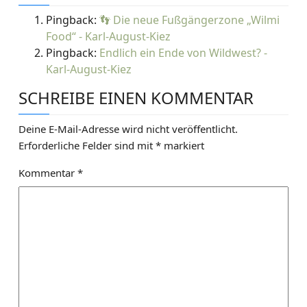
a
Pingback:
👣 Die neue Fußgängerzone „Wilmi
Food“ - Karl-August-Kiez
g
Pingback:
Endlich ein Ende von Wildwest? -
s
Karl-August-Kiez
n
SCHREIBE EINEN KOMMENTAR
a
Deine E-Mail-Adresse wird nicht veröffentlicht.
v
Erforderliche Felder sind mit
*
markiert
i
Kommentar
*
g
a
t
i