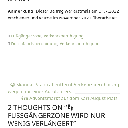
Anmerkung
: Dieser Beitrag war erstmals am 31.7.2022
erschienen und wurde im November 2022 überarbeitet.
Fußgängerzone
,
Verkehrsberuhigung
Durchfahrtsberuhigung
,
Verkehrsberuhigung
B
😱 Skandal: Stadtrat entfernt Verkehrsberuhigung
e
wegen nur eines Autofahrers.
🕯️🕯️🕯️ Adventsmarkt auf dem Karl-August-Platz
i
2 THOUGHTS ON “
👣
t
FUSSGÄNGERZONE WIRD NUR W
ENIG VERLÄNGERT
”
r