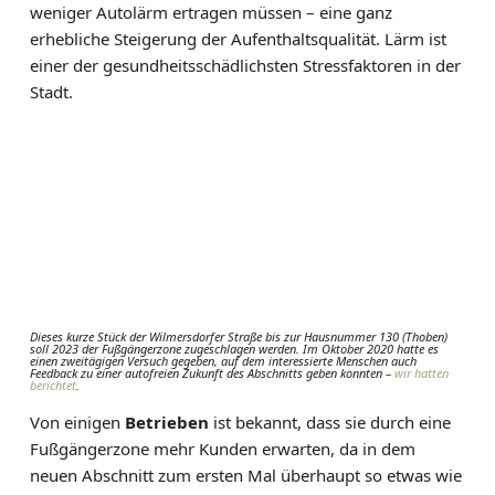
weniger Autolärm ertragen müssen – eine ganz
erhebliche Steigerung der Aufenthaltsqualität. Lärm ist
einer der gesundheitsschädlichsten Stressfaktoren in der
Stadt.
Dieses kurze Stück der Wilmersdorfer Straße bis zur Hausnummer 130 (Thoben)
soll 2023 der Fußgängerzone zugeschlagen werden. Im Oktober 2020 hatte es
einen zweitägigen Versuch gegeben, auf dem interessierte Menschen auch
Feedback zu einer autofreien Zukunft des Abschnitts geben konnten –
wir hatten
berichtet
.
Von einigen
Betrieben
ist bekannt, dass sie durch eine
Fußgängerzone mehr Kunden erwarten, da in dem
neuen Abschnitt zum ersten Mal überhaupt so etwas wie