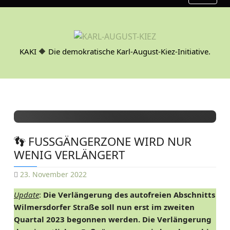
S
k
i
p
KAKI 🔶 Die demokratische Karl-August-Kiez-Initiative.
t
o
c
o
n
t
e
👣 FUSSGÄNGERZONE WIRD NUR W
n
ENIG VERLÄNGERT
t
23. November 2022
D
Update
:
Die
Verlängerung des autofreien Abschnitts
A
Wilmersdorfer Straße soll nun erst im zweiten
N
Quartal 2023 begonnen werden. Die Verlängerung
I