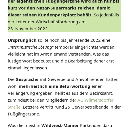
der eigentlichen Fußgängerzone wird auch nur bis
E
kurz vor den Nazar-Supermarkt reichen, damit
L
dieser seinen Kundenparkplatz behält.
So jedenfalls
T
der Leiter der Wirtschaftsförderung am
I
23. November 2022.
E
T
Ursprünglich
sollte noch bis Jahresende 2022 eine
Z
„
interimistische Lösung
“ temporär eingerichtet werden;
E
vielleicht hat im Amt niemand verstanden, was das
lustige Wort bedeutet und die Bearbeitung daher erst
einmal liegenlassen.
Die
Gespräche
mit Gewerbe und Anwohnenden hatten
wohl
mehrheitlich eine Befürwortung
einer
Verlängerung ergeben, heißt es aus dem Bezirksamt,
zumindest bei den Mitgliedern der
AG Wilmersdorfer
Straße
. Letztere vertritt rund 25 Gewerbetreibende in der
Fußgängerzone.
Was die meist in
Wildwest-Manier
Parkenden dazu