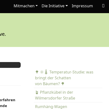
Mitmachen
Die Initiative
Impressum
ve.
🌳 🌞 🌡️ Temperatur-Studie: was
bringt der Schatten
von Bäumen? 🌳
🪴 Pflanzkübel in der
Wilmersdorfer Straße
erfahren
ende
Rumhäng-Wagen