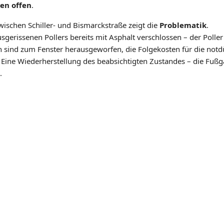
ben offen
.
wischen Schiller- und Bismarckstraße zeigt die
Problematik
.
erissenen Pollers bereits mit Asphalt verschlossen – der Poller s
n sind zum Fenster herausgeworfen, die Folgekosten für die notd
n. Eine Wiederherstellung des beabsichtigten Zustandes – die Fu
.