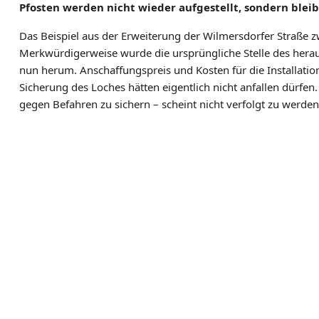
Pfosten werden nicht wieder aufgestellt, sondern blei
I
E
Das Beispiel aus der Erweiterung der Wilmersdorfer Straße z
L
Merkwürdigerweise wurde die ursprüngliche Stelle des herausg
T
nun herum. Anschaffungspreis und Kosten für die Installatio
I
Sicherung des Loches hätten eigentlich nicht anfallen dürfe
E
gegen Befahren zu sichern – scheint nicht verfolgt zu werden
T
Z
E