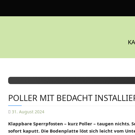
S
k
i
p
t
o
KA
c
o
n
t
e
n
t
POLLER MIT BEDACHT INSTALLI
31. August 2024
D
Klappbare Sperrpfosten – kurz Poller – taugen nichts.
A
sofort kaputt. Die Bodenplatte löst sich leicht vom U
N