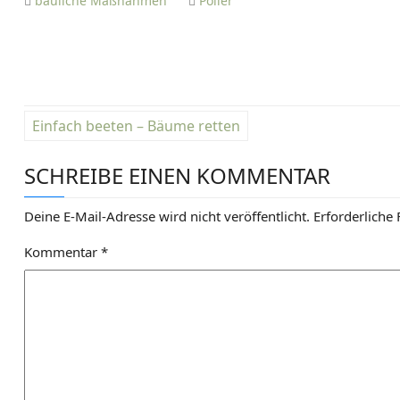
bauliche Maßnahmen
Poller
B
Einfach beeten – Bäume retten
e
SCHREIBE EINEN KOMMENTAR
i
t
Deine E-Mail-Adresse wird nicht veröffentlicht.
Erforderliche 
r
Kommentar
*
a
g
s
n