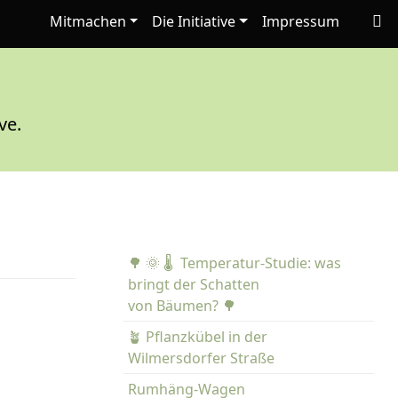
Mitmachen
Die Initiative
Impressum
ve.
🌳 🌞 🌡️ Temperatur-Studie: was
bringt der Schatten
von Bäumen? 🌳
🪴 Pflanzkübel in der
Wilmersdorfer Straße
Rumhäng-Wagen