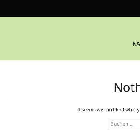
S
k
i
p
t
o
KA
c
o
n
t
e
Not
n
t
It seems we can’t find what y
S
u
c