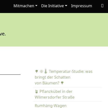
Mitmachen
Die Initiative
Impressum
ve.
🌳 🌞 🌡️ Temperatur-Studie: was
bringt der Schatten
von Bäumen? 🌳
🪴 Pflanzkübel in der
Wilmersdorfer Straße
Rumhäng-Wagen