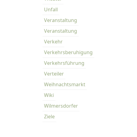
g
Unfall
u
n
Veranstaltung
g
Veranstaltung
.
Verkehr
Verkehrsberuhigung
Verkehrsführung
Verteiler
Weihnachtsmarkt
Wiki
Wilmersdorfer
Ziele