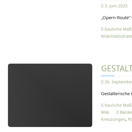
3. Juni 2025
„Opern-Route“ 
bauliche Ma
Mobilitätsstrat
GESTAL
30. Septembe
Gestalterische
bauliche Ma
Wiki
Bänk
Kreuzungen
,
Po