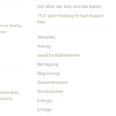
Der Müll, der Kiez und die Ratten
19.3. Sperrmülltag im Karl-August-
Kiez
mme Straße
,
z
ntar
Aktuelles
u
🚴🏻
Antrag
F
bauliche Maßnahmen
a
h
Befragung
r
Begrünung
r
a
Dokumentation
d
Drucksachen
tadtmöbel
,
-
ndbuch
,
R
Energie
o
Erfolge
u