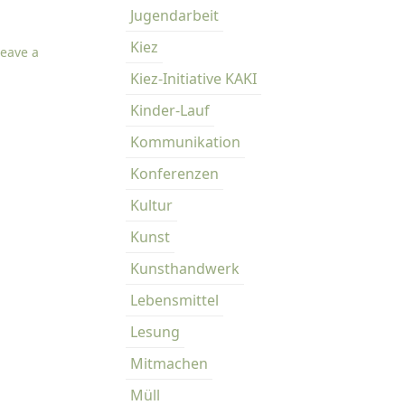
Jugendarbeit
s
t
Kiez
Leave a
-
Kiez-Initiative KAKI
K
i
Kinder-Lauf
e
Kommunikation
z
k
Konferenzen
o
Kultur
n
t
Kunst
e
Kunsthandwerk
r
k
Lebensmittel
a
Lesung
r
Mitmachen
i
e
Müll