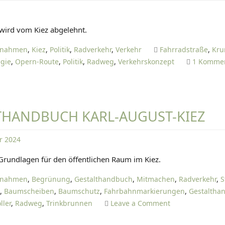
D
wird vom Kiez abgelehnt.
A
N
ßnahmen
,
Kiez
,
Politik
,
Radverkehr
,
Verkehr
Fahrradstraße
,
Kru
I
egie
,
Opern-Route
,
Politik
,
Radweg
,
Verkehrskonzept
1 Komme
E
L
T
I
THANDBUCH KARL-AUGUST-KIEZ
E
T
r 2024
Z
D
E
 Grundlagen für den öffentlichen Raum im Kiez.
A
N
ßnahmen
,
Begrünung
,
Gestalthandbuch
,
Mitmachen
,
Radverkehr
,
S
I
e
,
Baumscheiben
,
Baumschutz
,
Fahrbahnmarkierungen
,
Gestaltha
E
o
ller
,
Radweg
,
Trinkbrunnen
Leave a Comment
L
n
T