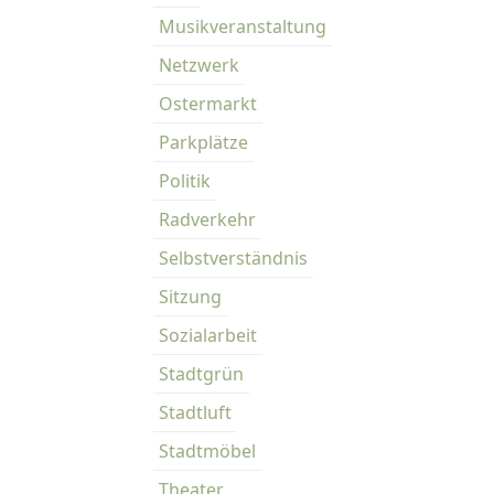
r
Musikveranstaltung
t
d
Netzwerk
i
Ostermarkt
e
V
Parkplätze
e
Politik
r
k
Radverkehr
e
Selbstverständnis
h
r
Sitzung
s
Sozialarbeit
b
Stadtgrün
e
r
Stadtluft
u
Stadtmöbel
h
i
Theater