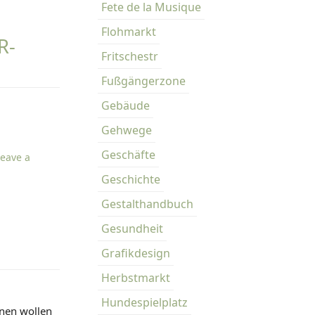
Fete de la Musique
t
e
Flohmarkt
-F
d
Fritschestr
u
r
Fußgängerzone
c
Gebäude
h
d
Gehwege
e
Geschäfte
Leave a
n
K
Geschichte
a
Gestalthandbuch
r
l
Gesundheit
-
Grafikdesign
A
Herbstmarkt
u
g
Hundespielplatz
ünen wollen
u