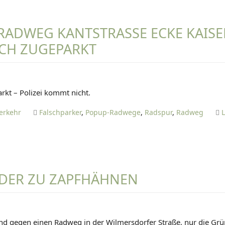
G
I
e
E
s
RADWEG KANTSTRASSE ECKE KAISER
T
t
CH ZUGEPARKT
Z
a
E
l
t
D
h
kt – Polizei kommt nicht.
A
a
N
n
erkehr
Falschparker
,
Popup-Radwege
,
Radspur
,
Radweg
I
d
E
b
L
u
T
c
I
h
DER ZU ZAPFHÄHNEN
E
K
T
a
1
Z
r
D
E
l
sind gegen einen Radweg in der Wilmersdorfer Straße, nur die Gr