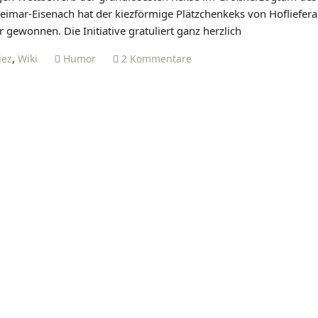
A
imar-Eisenach hat der kiezförmige Plätzchenkeks von Hoflieferan
N
 gewonnen. Die Initiative gratuliert ganz herzlich
I
E
z
iez
,
Wiki
Humor
2 Kommentare
L
u
T
S
I
e
E
i
T
n
Z
e
E
M
a
j
e
s
t
ä
t
d