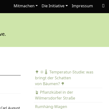
Mitmachen
Die Initiative
Impressum
ve.
🌳 🌞 🌡️ Temperatur-Studie: was
bringt der Schatten
von Bäumen? 🌳
🪴 Pflanzkübel in der
Wilmersdorfer Straße
Rumhäng-Wagen
 Carl August