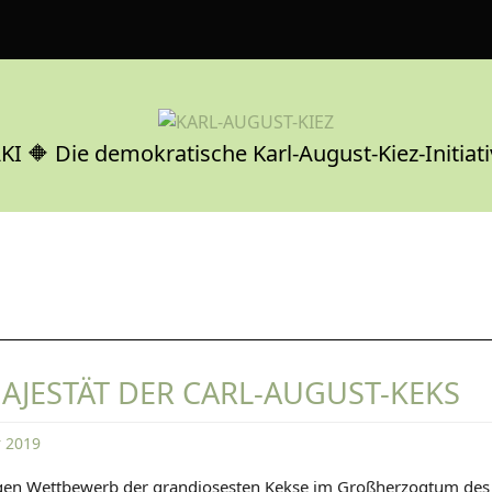
KI 🔶 Die demokratische Karl-August-Kiez-Initiati
MAJESTÄT DER CARL-AUGUST-KEKS
 2019
D
gen Wettbewerb der grandiosesten Kekse im Großherzogtum des