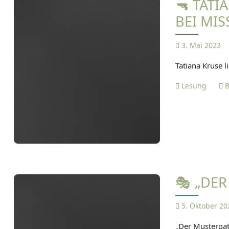
🔫 TAT
BEI MIS
3. Mai 2023
Tatiana Kruse l
Lesung
B
🎭 „DER
5. Oktober 20
„Der Mustergatt