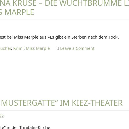
IANA KRUSE – DIE WUCHTBRUMME L
I
n
n
S MARPLE
E
e
d
T
h
i
Z
a
o
E
D
t
s
iest bei Miss Marple aus »Es gibt ein Sterben nach dem Tod«.
A
e
e
N
i
A
o
ücher
,
Krimi
,
Miss Marple
Leave a Comment
I
n
r
n
E
L
b
🔫
L
o
e
T
T
c
i
a
I
h
t
t
E
e
i
T
n
a
 MUSTERGATTE“ IM KIEZ-THEATER
Z
d
n
E
e
a
22
r
K
D
A
r
e“ in der Trinitatis-Kirche