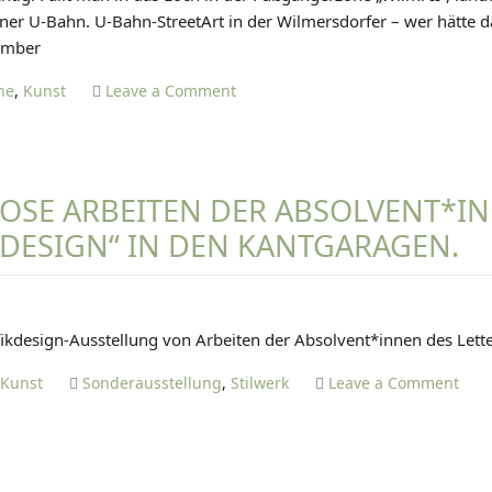
A
einer U-Bahn. U-Bahn-StreetArt in der Wilmersdorfer – wer hätte 
N
ember
I
E
o
ne
,
Kunst
Leave a Comment
L
n
T
D
I
i
E
e
OSE ARBEITEN DER ABSOLVENT*I
T
F
KDESIGN“ IN DEN KANTGARAGEN.
Z
u
E
ß
g
D
ä
ikdesign-Ausstellung von Arbeiten der Absolvent*innen des Lette
A
n
N
g
o
,
Kunst
Sonderausstellung
,
Stilwerk
Leave a Comment
I
e
n
E
r
G
L
z
r
T
o
a