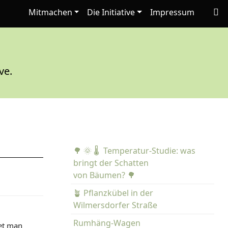
Mitmachen
Die Initiative
Impressum
ve.
🌳 🌞 🌡️ Temperatur-Studie: was
bringt der Schatten
von Bäumen? 🌳
🪴 Pflanzkübel in der
Wilmersdorfer Straße
Rumhäng-Wagen
det man