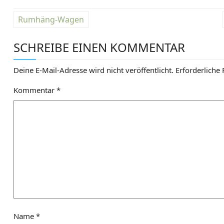
B
Rumhäng-Wagen
e
SCHREIBE EINEN KOMMENTAR
i
t
Deine E-Mail-Adresse wird nicht veröffentlicht.
Erforderliche 
r
Kommentar
*
a
g
s
n
a
v
Name
*