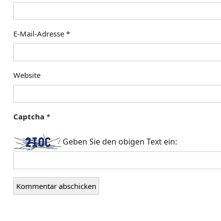
i
g
a
E-Mail-Adresse
*
t
i
Website
o
n
Captcha
*
Geben Sie den obigen Text ein: