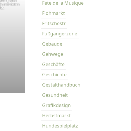
sieht nach
Fete de la Musique
h infizieren
ht.
Flohmarkt
Fritschestr
Fußgängerzone
Gebäude
Gehwege
Geschäfte
Geschichte
Gestalthandbuch
Gesundheit
Grafikdesign
Herbstmarkt
Hundespielplatz