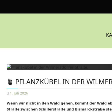
S
k
i
p
t
o
KA
c
o
n
t
e
n
t
🪴 PFLANZKÜBEL IN DER WILMER
1. Juli 2026
D
Wenn wir nicht in den Wald gehen, kommt der Wald eb
A
Straße zwischen Schillerstraße und Bismarckstraße s
N