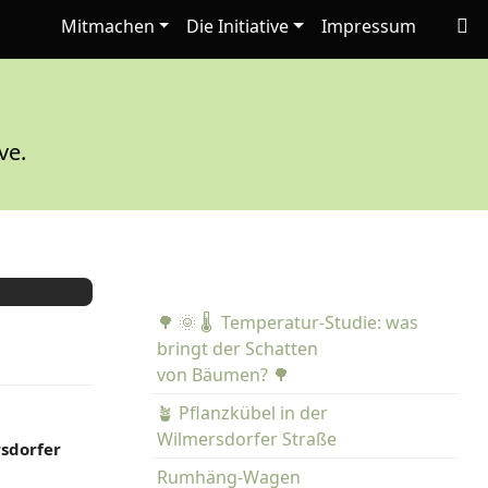
Mitmachen
Die Initiative
Impressum
ve.
🌳 🌞 🌡️ Temperatur-Studie: was
bringt der Schatten
von Bäumen? 🌳
🪴 Pflanzkübel in der
Wilmersdorfer Straße
sdorfer
Rumhäng-Wagen