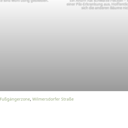
te sind wohl übrig geblieben.
Ein Ahorn hat schwarze Flecken – 
einer Pilz-Erkrankung aus. Hoffentlic
sich die anderen Bäume nic
Fußgängerzone
,
Wilmersdorfer Straße