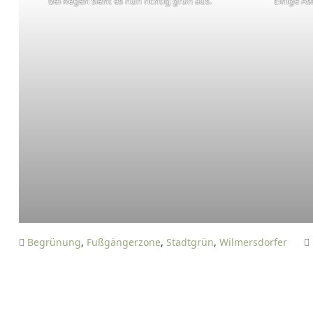
Bei Regen sieht es nun richtig grün aus.
Einige Äs
Begrünung
,
Fußgängerzone
,
Stadtgrün
,
Wilmersdorfer