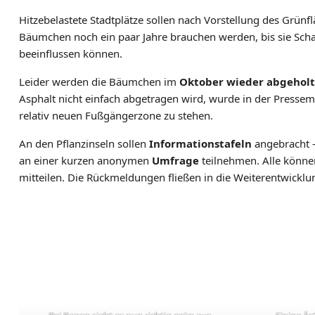
I
Hitzebelastete Stadtplätze sollen nach Vorstellung des Grünf
E
Bäumchen noch ein paar Jahre brauchen werden, bis sie Sch
L
beeinflussen können.
T
Leider werden die Bäumchen im
Oktober wieder abgeholt
I
Asphalt nicht einfach abgetragen wird, wurde in der Pressem
E
relativ neuen Fußgängerzone zu stehen.
T
Z
An den Pflanzinseln sollen
Informationstafeln
angebracht –
E
an einer kurzen anonymen
Umfrage
teilnehmen. Alle könne
mitteilen. Die Rückmeldungen fließen in die Weiterentwickl