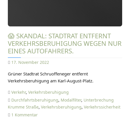
o
n
e
w
i
😱 SKANDAL: STADTRAT ENTFERNT
r
VERKEHRSBERUHIGUNG WEGEN NUR
d
EINES AUTOFAHRERS.
n
17. November 2022
u
D
Grüner Stadtrat Schruoffeneger entfernt
r
A
Verkehrsberuhigung am Karl-August-Platz.
w
N
e
I
Verkehr
,
Verkehrsberuhigung
n
E
Durchfahrtsberuhigung
,
Modalfilter
,
Unterbrechung
i
L
Krumme Straße
,
Verkehrsberuhigung
,
Verkehrssicherheit
g
T
z
1 Kommentar
v
I
u
e
E
😱
r