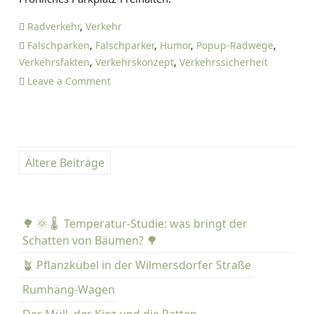
t
A
f
N
Radverkehr
,
Verkehr
e
I
Falschparken
,
Falschparker
,
Humor
,
Popup-Radwege
,
r
E
Verkehrsfakten
,
Verkehrskonzept
,
Verkehrssicherheit
n
L
o
Leave a Comment
t
T
n
V
I
🤡
e
E
R
r
T
ü
B
k
Z
Ältere Beiträge
c
e
E
e
k
h
s
r
i
i
s
🌳 🌞 🌡️ Temperatur-Studie: was bringt der
t
c
b
Schatten von Bäumen? 🌳
h
e
r
🪴 Pflanzkübel in der Wilmersdorfer Straße
t
r
i
a
u
Rumhäng-Wagen
s
h