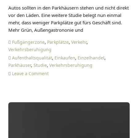
s
D
u
Autos sollten in den Parkhäusern stehen und nicht direkt
c
A
h
vor den Läden. Eine weitere Studie belegt nun einmal
h
N
i
mehr, dass weniger Parkplätze gut fürs Geschäft sind.
r
I
g
Mehr Grün, Außengastrononie und
a
E
u
n
L
Fußgängerzone
,
Parkplätze
,
Verkehr
,
n
k
T
Verkehrsberuhigung
g
e
I
Aufenthaltsqualität
,
Einkaufen
,
Einzelhandel
,
.
n
E
Parkhäuser
,
Studie
,
Verkehrsberuhigung
w
T
o
Leave a Comment
i
Z
n
e
E
A
d
u
e
t
r
o
a
s
u
i
f
n
g