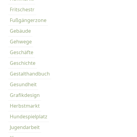
u
Fritschestr
t
Fußgängerzone
o
f
Gebäude
a
Gehwege
h
r
Geschäfte
e
Geschichte
r
s
Gestalthandbuch
.
Gesundheit
Grafikdesign
Herbstmarkt
Hundespielplatz
Jugendarbeit