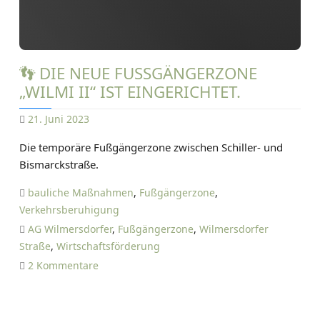
d
e
i
s
e
t
P
e
👣 DIE NEUE FUSSGÄNGERZONE „
a
l
WILMI II“ IST EINGERICHTET.
r
l
k
t
21. Juni 2023
h
.
D
ä
Die temporäre Fußgängerzone zwischen Schiller- und
A
u
Bismarckstraße.
N
s
I
e
bauliche Maßnahmen
,
Fußgängerzone
,
E
r
Verkehrsberuhigung
L
i
AG Wilmersdorfer
,
Fußgängerzone
,
Wilmersdorfer
T
s
Straße
,
Wirtschaftsförderung
I
t
z
2 Kommentare
E
b
u
T
e
👣
Z
s
D