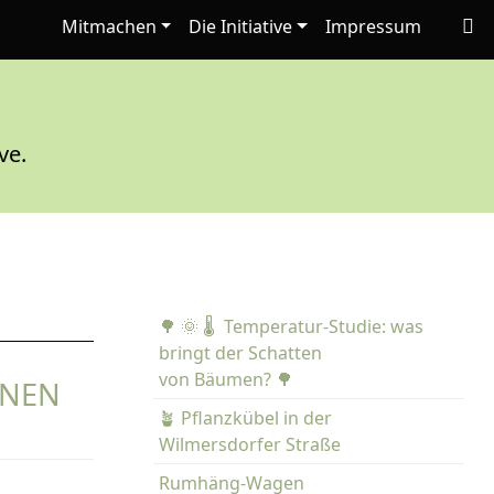
Mitmachen
Die Initiative
Impressum
ve.
🌳 🌞 🌡️ Temperatur-Studie: was
bringt der Schatten
von Bäumen? 🌳
NNEN
🪴 Pflanzkübel in der
Wilmersdorfer Straße
Rumhäng-Wagen