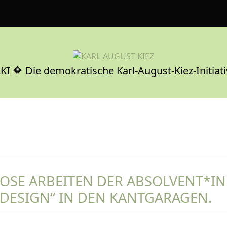
KI 🔶 Die demokratische Karl-August-Kiez-Initiati
OSE ARBEITEN DER ABSOLVENT*I
KDESIGN“ IN DEN KANTGARAGEN.