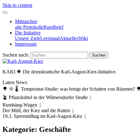
Skip to content
Mitmachen
alte Protokolle
Rundbrief
Die Initiative
Unsere Ziele
Leerstand
Aktuelles
Wiki
Impressum
Suchen nach:
KAKI 🔶 Die demokratische Karl-August-Kiez-Initiative.
Latest News
🌳 🌞 🌡️ Temperatur-Studie: was bringt der Schatten von Bäumen? 
🪴 Pflanzkübel in der Wilmersdorfer Straße |
Rumhäng-Wagen |
Der Müll, der Kiez und die Ratten |
19.3. Sperrmülltag im Karl-August-Kiez |
Kategorie:
Geschäfte