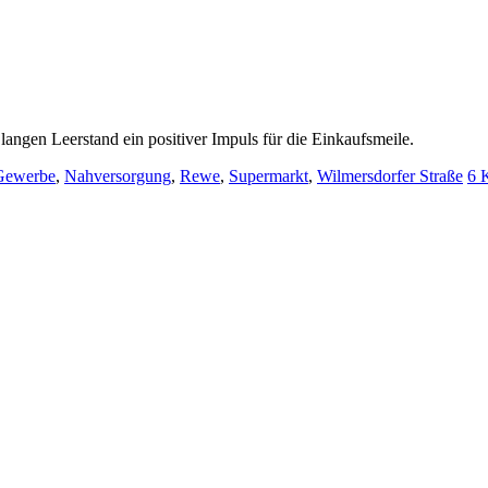
gen Leerstand ein positiver Impuls für die Einkaufsmeile.
Gewerbe
,
Nahversorgung
,
Rewe
,
Supermarkt
,
Wilmersdorfer Straße
6 