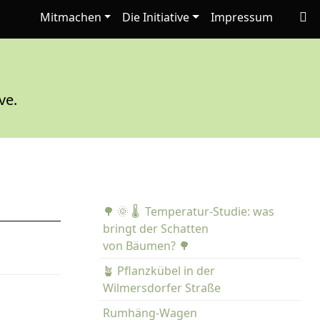
Mitmachen
Die Initiative
Impressum
ve.
🌳 🌞 🌡️ Temperatur-Studie: was
bringt der Schatten
von Bäumen? 🌳
🪴 Pflanzkübel in der
Wilmersdorfer Straße
Rumhäng-Wagen