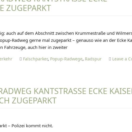
T
k
 ZUGEPARKT
e
Z
s
i
E
t
n
r
f
D
e
lig: auch auf dem Abschnitt zwischen Krummestraße und Wilmer
a
A
i
 Popup-Radweg gerne mal zugeparkt – genauso wie an der Ecke Ka
c
N
f
en Fahrzeuge, auch hier in zweiter
h
I
e
E
erkehr
Falschparker
,
Popup-Radwege
,
Radspur
Leave a 
n
L
w
T
i
I
r
E
RADWEG KANTSTRASSE ECKE KAISER
d
T
g
CH ZUGEPARKT
Z
u
E
t
a
D
n
kt – Polizei kommt nicht.
A
g