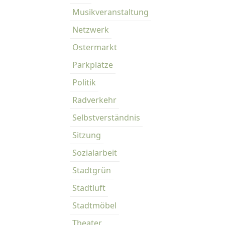
Musikveranstaltung
u
m
Netzwerk
m
Ostermarkt
e
Parkplätze
z
Politik
u
g
Radverkehr
e
Selbstverständnis
p
a
Sitzung
r
Sozialarbeit
k
t
Stadtgrün
Stadtluft
Stadtmöbel
Theater