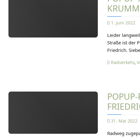
RUMME
1. Juni 2022
Leider langwei
Straße ist der
Friedrich. Sieb
Radverkehr
,
V
POPUP-
RIEDRI
31. Mai 2022
Radweg zugepar