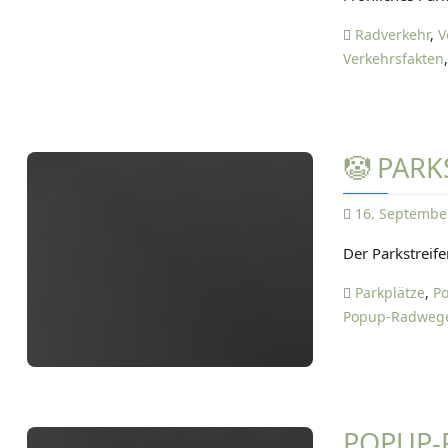
Radverkehr
,
V
Verkehrsfakten
🤡 PAR
16. Septembe
Der Parkstreife
Parkplätze
,
Po
Popup-Radweg
POPUP-