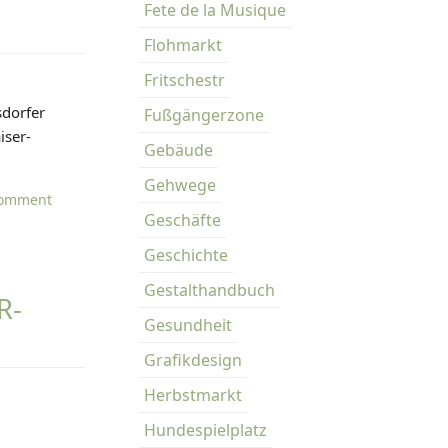
Fete de la Musique
Flohmarkt
Fritschestr
sdorfer
Fußgängerzone
iser-
Gebäude
Gehwege
o
Comment
Geschäfte
n
P
Geschichte
o
Gestalthandbuch
p
-F
u
Gesundheit
p
Grafikdesign
-
R
Herbstmarkt
a
Hundespielplatz
d