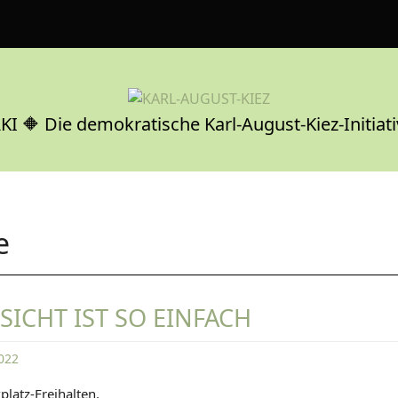
KI 🔶 Die demokratische Karl-August-Kiez-Initiati
e
SICHT IST SO EINFACH
022
D
platz-Freihalten.