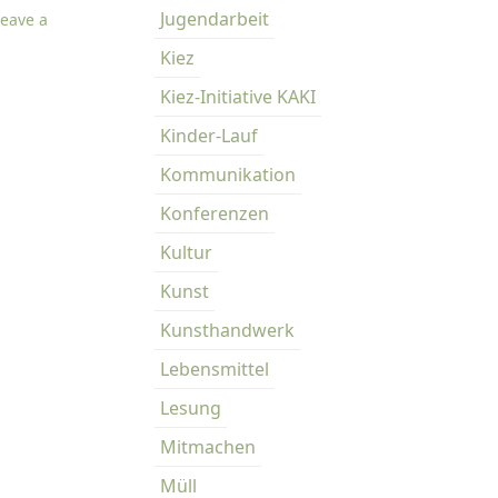
w
Jugendarbeit
Leave a
e
Kiez
g
Kiez-Initiative KAKI
K
a
Kinder-Lauf
n
Kommunikation
t
s
Konferenzen
t
Kultur
r
a
Kunst
ß
Kunsthandwerk
e
E
Lebensmittel
c
Lesung
k
e
Mitmachen
K
Müll
r