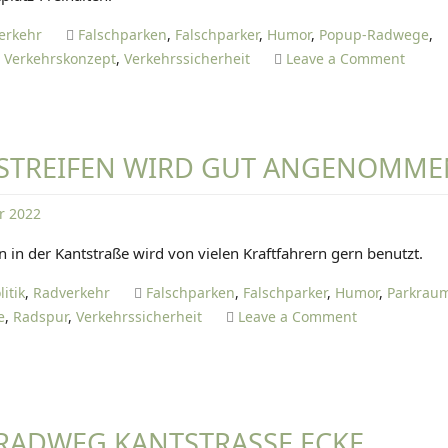
A
N
erkehr
Falschparken
,
Falschparker
,
Humor
,
Popup-Radwege
,
I
o
,
Verkehrskonzept
,
Verkehrssicherheit
Leave a Comment
E
n
L
🤡
T
R
I
ü
KSTREIFEN WIRD GUT ANGENOMME
E
c
T
k
r 2022
Z
s
D
E
i
n in der Kantstraße wird von vielen Kraftfahrern gern benutzt.
A
c
N
litik
,
Radverkehr
Falschparken
,
Falschparker
,
Humor
,
Parkrau
h
I
o
e
,
Radspur
,
Verkehrssicherheit
Leave a Comment
t
E
n
i
L
🤡
s
T
P
t
I
a
s
E
RADWEG KANTSTRASSE ECKE K
r
o