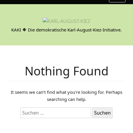
S
k
i
p
KAKI 🔶 Die demokratische Karl-August-Kiez-Initiative.
t
o
c
o
n
Nothing Found
t
e
n
t
It seems we can’t find what you’re looking for. Perhaps
searching can help.
S
u
c
h