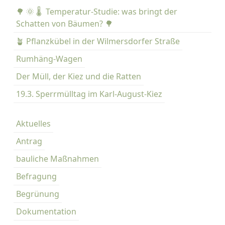
e
🌳 🌞 🌡️ Temperatur-Studie: was bringt der
n
Schatten von Bäumen? 🌳
n
🪴 Pflanzkübel in der Wilmersdorfer Straße
a
Rumhäng-Wagen
c
h
Der Müll, der Kiez und die Ratten
:
19.3. Sperrmülltag im Karl-August-Kiez
Aktuelles
Antrag
bauliche Maßnahmen
Befragung
Begrünung
Dokumentation