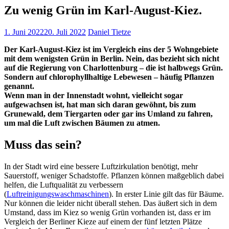
Zu wenig Grün im Karl-August-Kiez.
1. Juni 2022
20. Juli 2022
Daniel Tietze
Der Karl-August-Kiez ist im Vergleich eins der 5 Wohngebiete
mit dem wenigsten Grün in Berlin. Nein, das bezieht sich nicht
auf die Regierung von Charlottenburg – die ist halbwegs Grün.
Sondern auf chlorophyllhaltige Lebewesen – häufig Pflanzen
genannt.
Wenn man in der Innenstadt wohnt, vielleicht sogar
aufgewachsen ist, hat man sich daran gewöhnt, bis zum
Grunewald, dem Tiergarten oder gar ins Umland zu fahren,
um mal die Luft zwischen Bäumen zu atmen.
Muss das sein?
In der Stadt wird eine bessere Luftzirkulation benötigt, mehr
Sauerstoff, weniger Schadstoffe. Pflanzen können maßgeblich dabei
helfen, die Luftqualität zu verbessern
(
Luftreinigungswaschmaschinen
). In erster Linie gilt das für Bäume.
Nur können die leider nicht überall stehen. Das äußert sich in dem
Umstand, dass im Kiez so wenig Grün vorhanden ist, dass er im
Vergleich der Berliner Kieze auf einem der fünf letzten Plätze