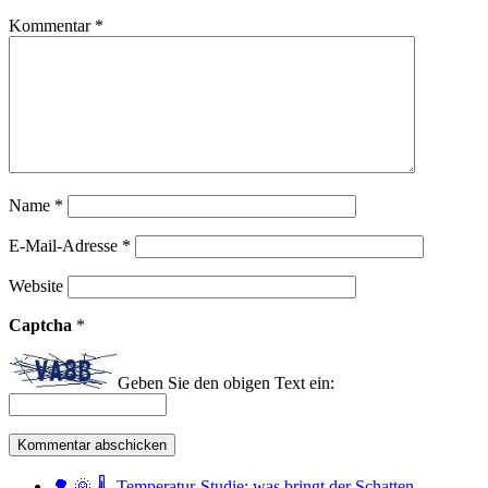
Kommentar
*
Name
*
E-Mail-Adresse
*
Website
Captcha
*
Geben Sie den obigen Text ein:
🌳 🌞 🌡️ Temperatur-Studie: was bringt der Schatten