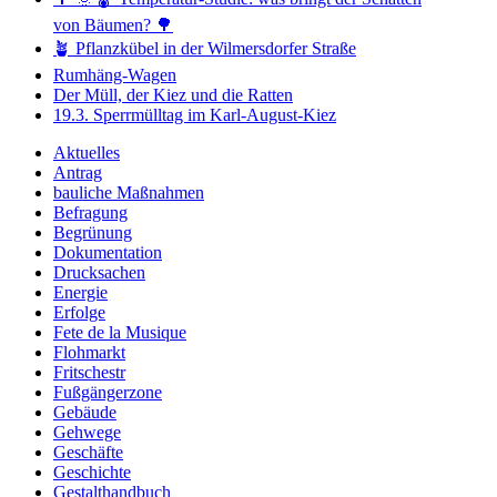
von Bäumen? 🌳
🪴 Pflanzkübel in der Wilmersdorfer Straße
Rumhäng-Wagen
Der Müll, der Kiez und die Ratten
19.3. Sperrmülltag im Karl-August-Kiez
Aktuelles
Antrag
bauliche Maßnahmen
Befragung
Begrünung
Dokumentation
Drucksachen
Energie
Erfolge
Fete de la Musique
Flohmarkt
Fritschestr
Fußgängerzone
Gebäude
Gehwege
Geschäfte
Geschichte
Gestalthandbuch