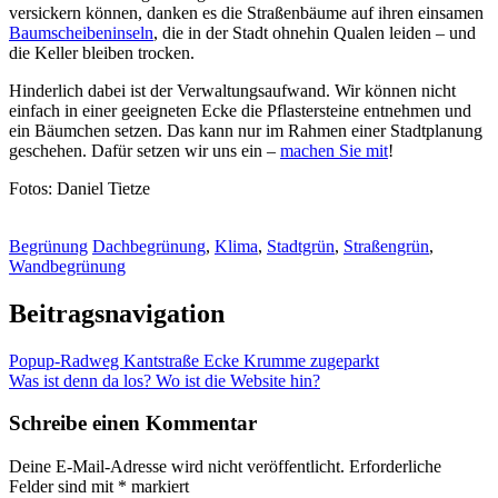
versickern können, danken es die Straßenbäume auf ihren einsamen
Baumscheibeninseln
, die in der Stadt ohnehin Qualen leiden – und
die Keller bleiben trocken.
Hinderlich dabei ist der Verwaltungsaufwand. Wir können nicht
einfach in einer geeigneten Ecke die Pflastersteine entnehmen und
ein Bäumchen setzen. Das kann nur im Rahmen einer Stadtplanung
geschehen. Dafür setzen wir uns ein –
machen Sie mit
!
Fotos: Daniel Tietze
Begrünung
Dachbegrünung
,
Klima
,
Stadtgrün
,
Straßengrün
,
Wandbegrünung
Beitragsnavigation
Popup-Radweg Kantstraße Ecke Krumme zugeparkt
Was ist denn da los? Wo ist die Website hin?
Schreibe einen Kommentar
Deine E-Mail-Adresse wird nicht veröffentlicht.
Erforderliche
Felder sind mit
*
markiert