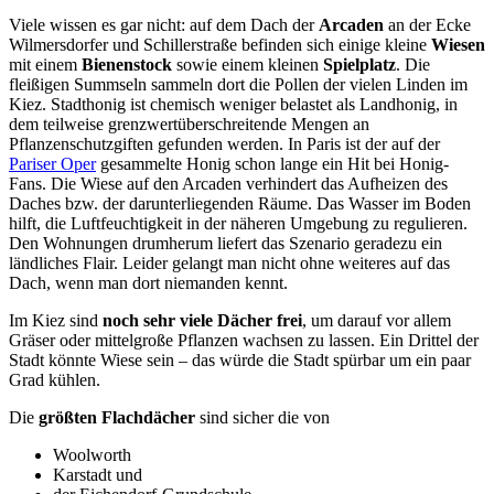
Viele wissen es gar nicht: auf dem Dach der
Arcaden
an der Ecke
Wilmersdorfer und Schillerstraße befinden sich einige kleine
Wiesen
mit einem
Bienenstock
sowie einem kleinen
Spielplatz
. Die
fleißigen Summseln sammeln dort die Pollen der vielen Linden im
Kiez. Stadthonig ist chemisch weniger belastet als Landhonig, in
dem teilweise grenzwertüberschreitende Mengen an
Pflanzenschutzgiften gefunden werden. In Paris ist der auf der
Pariser Oper
gesammelte Honig schon lange ein Hit bei Honig-
Fans. Die Wiese auf den Arcaden verhindert das Aufheizen des
Daches bzw. der darunterliegenden Räume. Das Wasser im Boden
hilft, die Luftfeuchtigkeit in der näheren Umgebung zu regulieren.
Den Wohnungen drumherum liefert das Szenario geradezu ein
ländliches Flair. Leider gelangt man nicht ohne weiteres auf das
Dach, wenn man dort niemanden kennt.
Im Kiez sind
noch sehr viele Dächer frei
, um darauf vor allem
Gräser oder mittelgroße Pflanzen wachsen zu lassen. Ein Drittel der
Stadt könnte Wiese sein – das würde die Stadt spürbar um ein paar
Grad kühlen.
Die
größten Flachdächer
sind sicher die von
Woolworth
Karstadt und