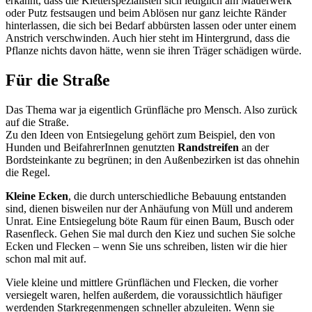
erkannt, dass die Kletterspezialisten sich lediglich am Mauerwerk
oder Putz festsaugen und beim Ablösen nur ganz leichte Ränder
hinterlassen, die sich bei Bedarf abbürsten lassen oder unter einem
Anstrich verschwinden. Auch hier steht im Hintergrund, dass die
Pflanze nichts davon hätte, wenn sie ihren Träger schädigen würde.
Für die Straße
Das Thema war ja eigentlich Grünfläche pro Mensch. Also zurück
auf die Straße.
Zu den Ideen von Entsiegelung gehört zum Beispiel, den von
Hunden und BeifahrerInnen genutzten
Randstreifen
an der
Bordsteinkante zu begrünen; in den Außenbezirken ist das ohnehin
die Regel.
Kleine Ecken
, die durch unterschiedliche Bebauung entstanden
sind, dienen bisweilen nur der Anhäufung von Müll und anderem
Unrat. Eine Entsiegelung böte Raum für einen Baum, Busch oder
Rasenfleck. Gehen Sie mal durch den Kiez und suchen Sie solche
Ecken und Flecken – wenn Sie uns schreiben, listen wir die hier
schon mal mit auf.
Viele kleine und mittlere Grünflächen und Flecken, die vorher
versiegelt waren, helfen außerdem, die voraussichtlich häufiger
werdenden Starkregen­mengen schneller abzuleiten. Wenn sie