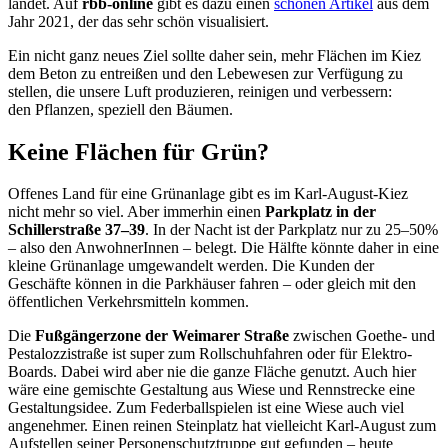
landet. Auf
rbb-online
gibt es dazu einen
schönen Artikel
aus dem
Jahr 2021, der das sehr schön visualisiert.
Ein nicht ganz neues Ziel sollte daher sein, mehr Flächen im Kiez
dem Beton zu entreißen und den Lebewesen zur Verfügung zu
stellen, die unsere Luft produzieren, reinigen und verbessern:
den Pflanzen, speziell den Bäumen.
Keine Flächen für Grün?
Offenes Land für eine Grünanlage gibt es im Karl-August-Kiez
nicht mehr so viel. Aber immerhin einen
Parkplatz in der
Schillerstraße 37–39
. In der Nacht ist der Parkplatz nur zu 25–50%
– also den AnwohnerInnen – belegt. Die Hälfte könnte daher in eine
kleine Grünanlage umgewandelt werden. Die Kunden der
Geschäfte können in die Parkhäuser fahren – oder gleich mit den
öffentlichen Verkehrsmitteln kommen.
Die
Fußgängerzone der Weimarer Straße
zwischen Goethe- und
Pestalozzistraße ist super zum Rollschuhfahren oder für Elektro-
Boards. Dabei wird aber nie die ganze Fläche genutzt. Auch hier
wäre eine gemischte Gestaltung aus Wiese und Rennstrecke eine
Gestaltungsidee. Zum Federballspielen ist eine Wiese auch viel
angenehmer. Einen reinen Steinplatz hat vielleicht Karl-August zum
Aufstellen seiner Personenschutztruppe gut gefunden – heute