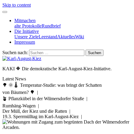
Skip to content
Mitmachen
alte Protokolle
Rundbrief
Die Initiative
Unsere Ziele
Leerstand
Aktuelles
Wiki
Impressum
Suchen nach:
KAKI 🔶 Die demokratische Karl-August-Kiez-Initiative.
Latest News
🌳 🌞 🌡️ Temperatur-Studie: was bringt der Schatten
von Bäumen? 🌳 |
🪴 Pflanzkübel in der Wilmersdorfer Straße |
Rumhäng-Wagen |
Der Müll, der Kiez und die Ratten |
19.3. Sperrmülltag im Karl-August-Kiez |