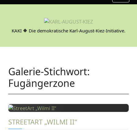
S
k
i
p
KAKI 🔶 Die demokratische Karl-August-Kiez-Initiative.
t
o
c
o
n
Galerie-Stichwort:
t
e
Fugängerzone
n
t
STREETART „WILMI II“