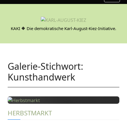
S
k
i
p
KAKI 🔶 Die demokratische Karl-August-Kiez-Initiative.
t
o
c
o
n
Galerie-Stichwort:
t
e
Kunsthandwerk
n
t
HERBSTMARKT