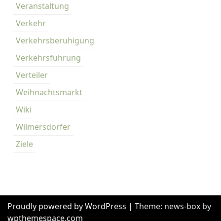
Veranstaltung
Verkehr
Verkehrsberuhigung
Verkehrsführung
Verteiler
Weihnachtsmarkt
Wiki
Wilmersdorfer
Ziele
Proudly powered by WordPress
|
Theme: news-box by
wpthemespace.com