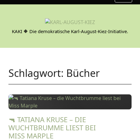
S
k
i
p
KAKI 🔶 Die demokratische Karl-August-Kiez-Initiative.
t
o
c
o
n
Schlagwort:
Bücher
t
e
n
t
🔫 TATIANA KRUSE – DIE
WUCHTBRUMME LIEST BEI
MISS MARPLE