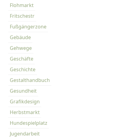
l
Flohmarkt
i
Fritschestr
e
s
Fußgängerzone
t
Gebäude
b
e
Gehwege
i
Geschäfte
M
i
Geschichte
s
Gestalthandbuch
s
Gesundheit
M
Grafikdesign
a
r
Herbstmarkt
p
Hundespielplatz
l
Jugendarbeit
e