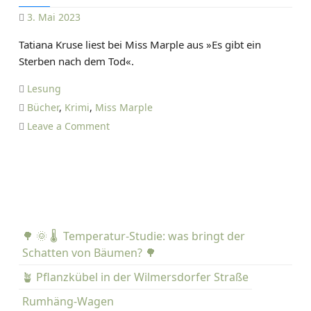
3. Mai 2023
D
Tatiana Kruse liest bei Miss Marple aus »Es gibt ein
A
Sterben nach dem Tod«.
N
I
Lesung
E
Bücher
,
Krimi
,
Miss Marple
L
o
Leave a Comment
T
n
I
🔫
E
T
T
a
Z
t
E
i
🌳 🌞 🌡️ Temperatur-Studie: was bringt der
a
Schatten von Bäumen? 🌳
n
a
🪴 Pflanzkübel in der Wilmersdorfer Straße
K
Rumhäng-Wagen
r