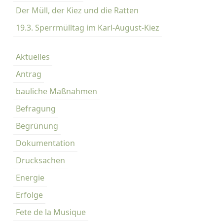
Der Müll, der Kiez und die Ratten
u
s
19.3. Sperrmülltag im Karl-August-Kiez
e
–
Aktuelles
d
i
Antrag
e
bauliche Maßnahmen
W
u
Befragung
c
Begrünung
h
t
Dokumentation
b
Drucksachen
r
u
Energie
m
Erfolge
m
Fete de la Musique
e