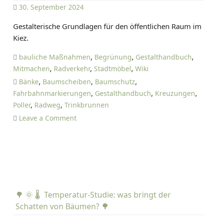
30. September 2024
D
Gestalterische Grundlagen für den öffentlichen Raum im
A
Kiez.
N
I
bauliche Maßnahmen
,
Begrünung
,
Gestalthandbuch
,
E
Mitmachen
,
Radverkehr
,
Stadtmöbel
,
Wiki
L
Bänke
,
Baumscheiben
,
Baumschutz
,
T
Fahrbahnmarkierungen
,
Gestalthandbuch
,
Kreuzungen
,
I
Poller
,
Radweg
,
Trinkbrunnen
E
o
Leave a Comment
T
n
Z
G
E
e
s
t
a
🌳 🌞 🌡️ Temperatur-Studie: was bringt der
l
Schatten von Bäumen? 🌳
t