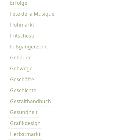
Erfolge
-
Fete de la Musique
K
i
Flohmarkt
e
Fritschestr
z
Fußgängerzone
Gebäude
Gehwege
Geschäfte
Geschichte
Gestalthandbuch
Gesundheit
Grafikdesign
Herbstmarkt