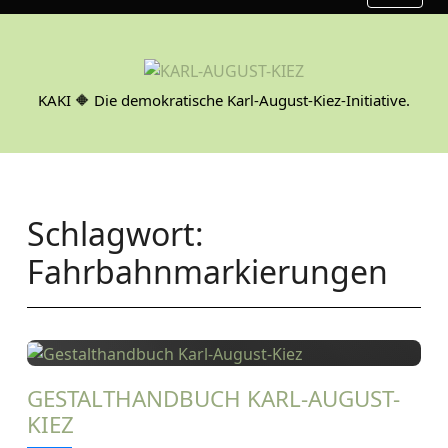
S
k
i
p
KAKI 🔶 Die demokratische Karl-August-Kiez-Initiative.
t
o
c
o
n
Schlagwort:
t
e
Fahrbahnmarkierungen
n
t
GESTALTHANDBUCH KARL-AUGUST-
KIEZ