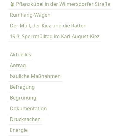
h
🪴 Pflanzkübel in der Wilmersdorfer Straße
a
Rumhäng-Wagen
n
Der Müll, der Kiez und die Ratten
d
b
19.3. Sperrmülltag im Karl-August-Kiez
u
c
Aktuelles
h
K
Antrag
a
bauliche Maßnahmen
r
l
Befragung
-
Begrünung
A
u
Dokumentation
g
Drucksachen
u
s
Energie
t