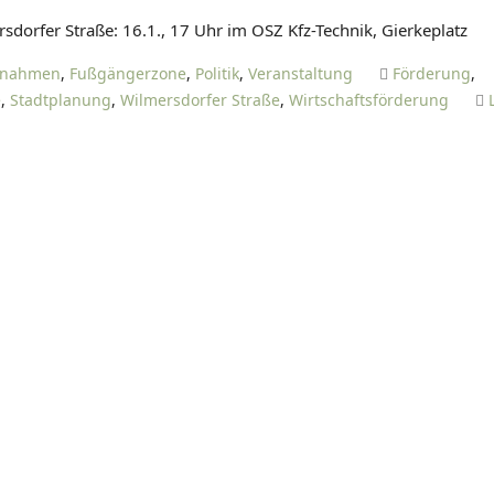
D
sdorfer Straße: 16.1., 17 Uhr im OSZ Kfz-Technik, Gierkeplatz
A
N
ßnahmen
,
Fußgängerzone
,
Politik
,
Veranstaltung
Förderung
,
I
e
,
Stadtplanung
,
Wilmersdorfer Straße
,
Wirtschaftsförderung
E
L
T
I
E
T
Z
E