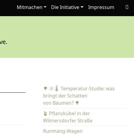
Mitmachen
Die Initiative
Impressum
ve.
🌳 🌞 🌡️ Temperatur-Studie: was
bringt der Schatten
von Bäumen? 🌳
🪴 Pflanzkübel in der
Wilmersdorfer Straße
Rumhäng-Wagen