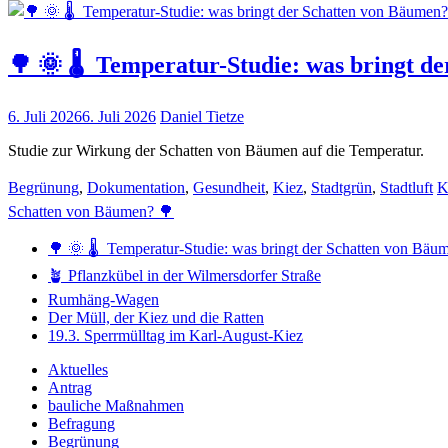
🌳 🌞 🌡️ Temperatur-Studie: was bringt d
6. Juli 2026
6. Juli 2026
Daniel Tietze
Studie zur Wirkung der Schatten von Bäumen auf die Temperatur.
Begrünung
,
Dokumentation
,
Gesundheit
,
Kiez
,
Stadtgrün
,
Stadtluft
K
Schatten von Bäumen? 🌳
🌳 🌞 🌡️ Temperatur-Studie: was bringt der Schatten von Bäu
🪴 Pflanzkübel in der Wilmersdorfer Straße
Rumhäng-Wagen
Der Müll, der Kiez und die Ratten
19.3. Sperrmülltag im Karl-August-Kiez
Aktuelles
Antrag
bauliche Maßnahmen
Befragung
Begrünung