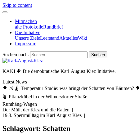
Skip to content
Mitmachen
alte Protokolle
Rundbrief
Die Initiative
Unsere Ziele
Leerstand
Aktuelles
Wiki
Impressum
Suchen nach:
KAKI 🔶 Die demokratische Karl-August-Kiez-Initiative.
Latest News
🌳 🌞 🌡️ Temperatur-Studie: was bringt der Schatten von Bäumen? 
🪴 Pflanzkübel in der Wilmersdorfer Straße |
Rumhäng-Wagen |
Der Müll, der Kiez und die Ratten |
19.3. Sperrmülltag im Karl-August-Kiez |
Schlagwort:
Schatten