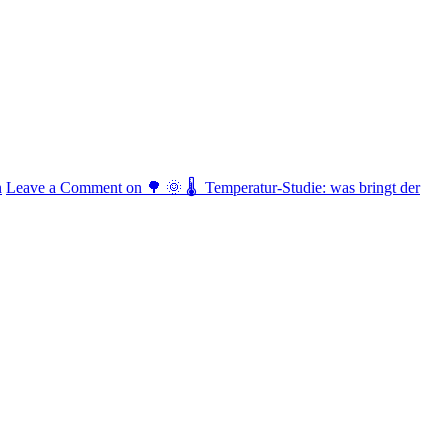
n
Leave a Comment
on 🌳 🌞 🌡️ Temperatur-Studie: was bringt der