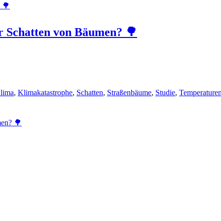
er Schatten von Bäumen? 🌳
lima
,
Klimakatastrophe
,
Schatten
,
Straßenbäume
,
Studie
,
Temperature
men? 🌳