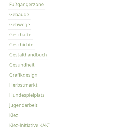
K
Fußgängerzone
i
Gebäude
e
z
Gehwege
Geschäfte
Geschichte
Gestalthandbuch
Gesundheit
Grafikdesign
Herbstmarkt
Hundespielplatz
Jugendarbeit
Kiez
Kiez-Initiative KAKI