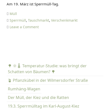
D
Am 19. März ist Sperrmüll-Tag.
A
N
Müll
I
Sperrmüll
,
Tauschmarkt
,
Verschenkmarkt
E
o
Leave a Comment
L
n
T
1
I
9
E
.
T
3
Z
.
E
🌳 🌞 🌡️ Temperatur-Studie: was bringt der
S
Schatten von Bäumen? 🌳
p
e
🪴 Pflanzkübel in der Wilmersdorfer Straße
r
Rumhäng-Wagen
r
Der Müll, der Kiez und die Ratten
m
ü
19.3. Sperrmülltag im Karl-August-Kiez
l