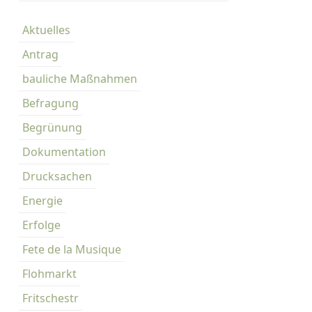
l
Aktuelles
t
a
Antrag
g
bauliche Maßnahmen
i
m
Befragung
K
Begrünung
a
r
Dokumentation
l
Drucksachen
-
A
Energie
u
Erfolge
g
Fete de la Musique
u
s
Flohmarkt
t
Fritschestr
-