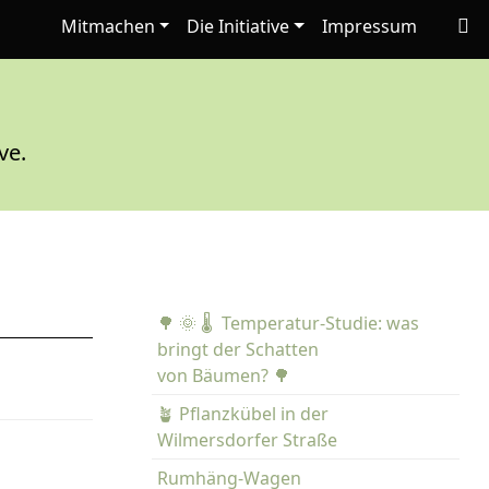
Mitmachen
Die Initiative
Impressum
ve.
🌳 🌞 🌡️ Temperatur-Studie: was
bringt der Schatten
von Bäumen? 🌳
🪴 Pflanzkübel in der
Wilmersdorfer Straße
Rumhäng-Wagen