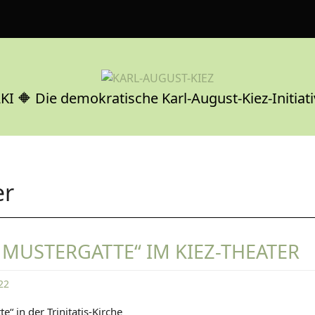
KI 🔶 Die demokratische Karl-August-Kiez-Initiati
er
 MUSTERGATTE“ IM KIEZ-THEATER
22
D
e“ in der Trinitatis-Kirche