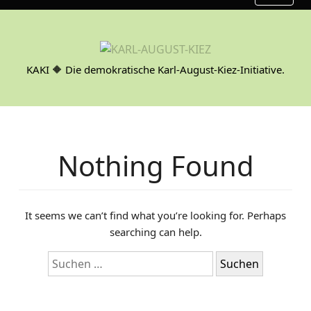
S
k
i
p
KAKI 🔶 Die demokratische Karl-August-Kiez-Initiative.
t
o
c
o
n
Nothing Found
t
e
n
t
It seems we can’t find what you’re looking for. Perhaps
searching can help.
S
u
c
h