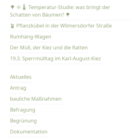
e
🌳 🌞 🌡️ Temperatur-Studie: was bringt der
n
Schatten von Bäumen? 🌳
n
🪴 Pflanzkübel in der Wilmersdorfer Straße
a
Rumhäng-Wagen
c
h
Der Müll, der Kiez und die Ratten
:
19.3. Sperrmülltag im Karl-August-Kiez
Aktuelles
Antrag
bauliche Maßnahmen
Befragung
Begrünung
Dokumentation