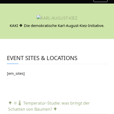
S
k
i
p
KAKI 🔶 Die demokratische Karl-August-Kiez-Initiative.
t
o
c
o
n
EVENT SITES & LOCATIONS
t
e
n
[em_sites]
t
🌳 🌞 🌡️ Temperatur-Studie: was bringt der
Schatten von Bäumen? 🌳