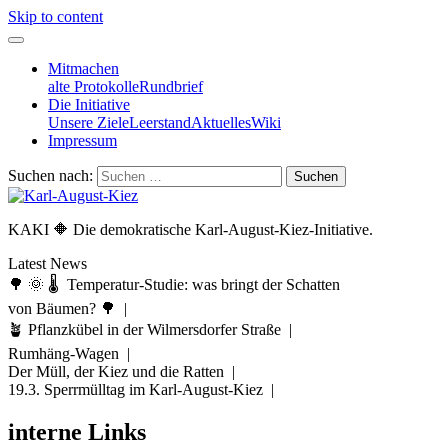
Skip to content
Mitmachen
alte Protokolle
Rundbrief
Die Initiative
Unsere Ziele
Leerstand
Aktuelles
Wiki
Impressum
Suchen nach:
KAKI 🔶 Die demokratische Karl-August-Kiez-Initiative.
Latest News
🌳 🌞 🌡️ Temperatur-Studie: was bringt der Schatten
von Bäumen? 🌳 |
🪴 Pflanzkübel in der Wilmersdorfer Straße |
Rumhäng-Wagen |
Der Müll, der Kiez und die Ratten |
19.3. Sperrmülltag im Karl-August-Kiez |
interne Links