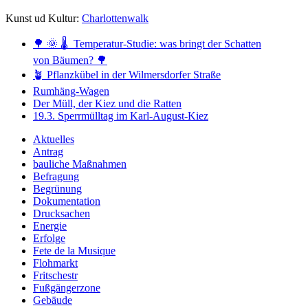
Kunst ud Kultur:
Charlottenwalk
🌳 🌞 🌡️ Temperatur-Studie: was bringt der Schatten
von Bäumen? 🌳
🪴 Pflanzkübel in der Wilmersdorfer Straße
Rumhäng-Wagen
Der Müll, der Kiez und die Ratten
19.3. Sperrmülltag im Karl-August-Kiez
Aktuelles
Antrag
bauliche Maßnahmen
Befragung
Begrünung
Dokumentation
Drucksachen
Energie
Erfolge
Fete de la Musique
Flohmarkt
Fritschestr
Fußgängerzone
Gebäude