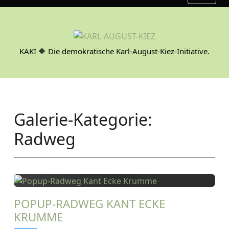
S
k
i
p
KAKI 🔶 Die demokratische Karl-August-Kiez-Initiative.
t
o
c
o
n
Galerie-Kategorie:
t
e
Radweg
n
t
POPUP-RADWEG KANT ECKE
KRUMME