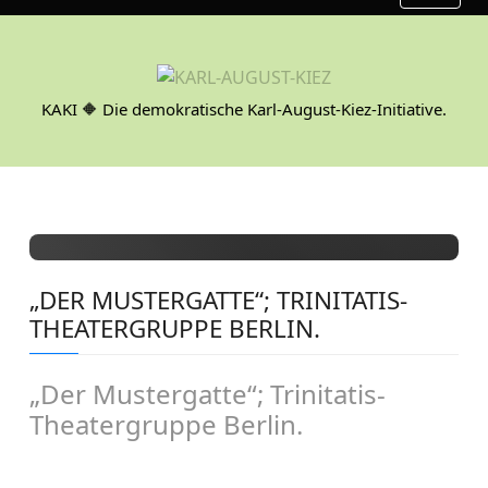
S
k
i
p
KAKI 🔶 Die demokratische Karl-August-Kiez-Initiative.
t
o
c
o
n
t
e
„DER MUSTERGATTE“; TRINITATIS-
n
THEATERGRUPPE BERLIN.
t
„Der Mustergatte“; Trinitatis-
Theatergruppe Berlin.