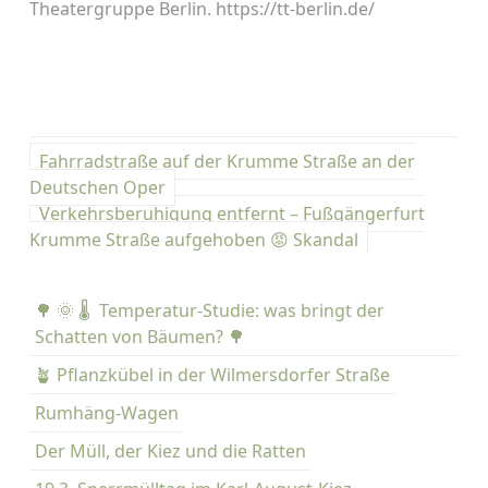
Theatergruppe Berlin. https://tt-berlin.de/
B
Fahrradstraße auf der Krumme Straße an der
e
Deutschen Oper
Verkehrsberuhigung entfernt – Fußgängerfurt
i
Krumme Straße aufgehoben 😡 Skandal
t
r
🌳 🌞 🌡️ Temperatur-Studie: was bringt der
Schatten von Bäumen? 🌳
a
🪴 Pflanzkübel in der Wilmersdorfer Straße
g
Rumhäng-Wagen
s
Der Müll, der Kiez und die Ratten
n