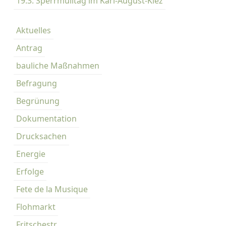
19.3. Sperrmülltag im Karl-August-Kiez
a
Aktuelles
v
Antrag
i
bauliche Maßnahmen
g
Befragung
a
Begrünung
t
Dokumentation
i
Drucksachen
o
Energie
n
Erfolge
Fete de la Musique
Flohmarkt
Fritschestr