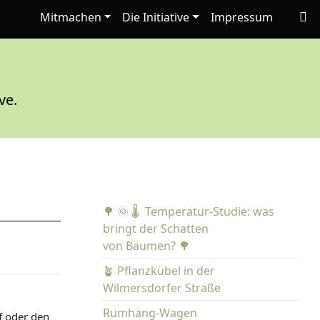
Mitmachen
Die Initiative
Impressum
ve.
🌳 🌞 🌡️ Temperatur-Studie: was
bringt der Schatten
von Bäumen? 🌳
R
🪴 Pflanzkübel in der
Wilmersdorfer Straße
Rumhäng-Wagen
f oder den