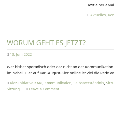
Text einer eMai
Aktuelles
,
Ko
WORUM GEHT ES JETZT?
13. Juni 2022
D
Wer bisher sporadisch oder gar nicht an der Kommunikation i
A
im Nebel. Hier auf Karl-August-Kiez.online ist viel die Rede 
N
I
Kiez-Initiative KAKI
,
Kommunikation
,
Selbstverständnis
,
Sitz
E
o
Sitzung
Leave a Comment
L
n
T
W
I
o
E
r