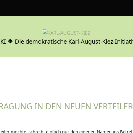
KI 🔶 Die demokratische Karl-August-Kiez-Initiati
TRAGUNG IN DEN NEUEN VERTEILE
I
teiler möchte, schreibt einfach nur den eigenen Namen ins Betref