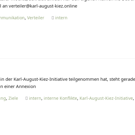
N
l an verteiler@karl-august-kiez.online
E
S
mmunikation
,
Verteiler
intern
K
.
n der Karl-August-Kiez-Initiative teilgenommen hat, steht gerad
von einer Annexion
ung
,
Ziele
intern
,
interne Konflikte
,
Karl-August-Kiez-Initiative