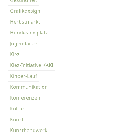
s
Grafikdesign
t
Herbstmarkt
-
P
Hundespielplatz
l
Jugendarbeit
a
t
Kiez
z
Kiez-Initiative KAKI
Kinder-Lauf
Kommunikation
Konferenzen
Kultur
Kunst
Kunsthandwerk