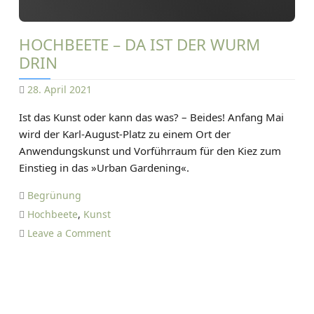
.
A
HOCHBEETE – DA IST DER WURM
p
DRIN
r
i
28. April 2021
l
D
Ist das Kunst oder kann das was? – Beides! Anfang Mai
–
A
wird der Karl-August-Platz zu einem Ort der
M
N
Anwendungskunst und Vorführraum für den Kiez zum
u
I
Einstieg in das »Urban Gardening«.
s
E
i
L
Begrünung
k
T
Hochbeete
,
Kunst
,
I
o
Leave a Comment
S
E
n
t
T
H
r
Z
o
e
E
c
e