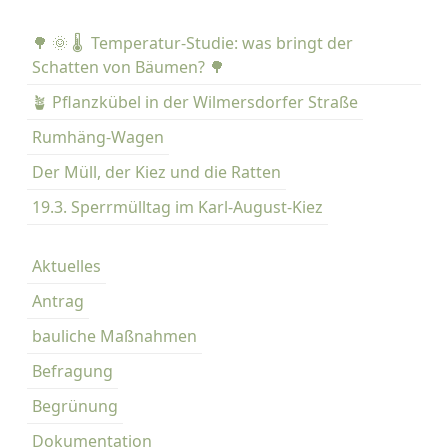
h
t
b
f
🌳 🌞 🌡️ Temperatur-Studie: was bringt der
e
o
Schatten von Bäumen? 🌳
e
o
t
🪴 Pflanzkübel in der Wilmersdorfer Straße
d
e
,
Rumhäng-Wagen
–
K
Der Müll, der Kiez und die Ratten
d
u
a
n
19.3. Sperrmülltag im Karl-August-Kiez
i
s
s
t
Aktuelles
t
u
d
n
Antrag
e
d
bauliche Maßnahmen
r
H
W
a
Befragung
u
n
Begrünung
r
d
m
w
Dokumentation