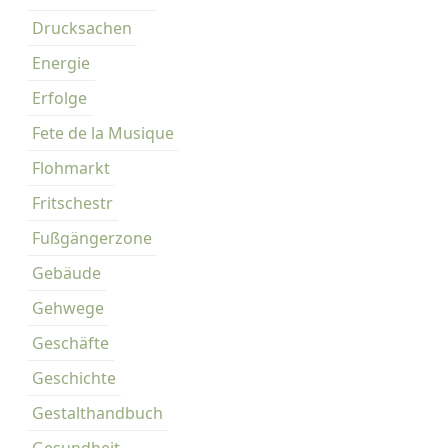
d
e
Drucksachen
r
r
i
Energie
k
n
a
Erfolge
u
Fete de la Musique
f
d
Flohmarkt
e
Fritschestr
m
Fußgängerzone
K
Gebäude
a
r
Gehwege
l
Geschäfte
-
A
Geschichte
u
Gestalthandbuch
g
Gesundheit
u