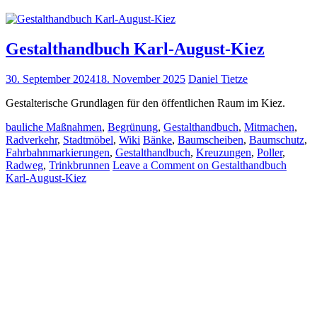
Gestalthandbuch Karl-August-Kiez
30. September 2024
18. November 2025
Daniel Tietze
Gestalterische Grundlagen für den öffentlichen Raum im Kiez.
bauliche Maßnahmen
,
Begrünung
,
Gestalthandbuch
,
Mitmachen
,
Radverkehr
,
Stadtmöbel
,
Wiki
Bänke
,
Baumscheiben
,
Baumschutz
,
Fahrbahnmarkierungen
,
Gestalthandbuch
,
Kreuzungen
,
Poller
,
Radweg
,
Trinkbrunnen
Leave a Comment
on Gestalthandbuch
Karl-August-Kiez