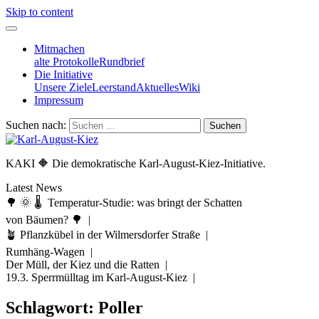
Skip to content
Mitmachen
alte Protokolle
Rundbrief
Die Initiative
Unsere Ziele
Leerstand
Aktuelles
Wiki
Impressum
Suchen nach:
KAKI 🔶 Die demokratische Karl-August-Kiez-Initiative.
Latest News
🌳 🌞 🌡️ Temperatur-Studie: was bringt der Schatten
von Bäumen? 🌳 |
🪴 Pflanzkübel in der Wilmersdorfer Straße |
Rumhäng-Wagen |
Der Müll, der Kiez und die Ratten |
19.3. Sperrmülltag im Karl-August-Kiez |
Schlagwort:
Poller