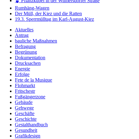
🪴 Pflanzkübel in der Wilmersdorfer Straße
Rumhäng-Wagen
Der Müll, der Kiez und die Ratten
19.3. Sperrmülltag im Karl-August-Kiez
Aktuelles
Antrag
bauliche Maßnahmen
Befragung
Begrünung
Dokumentation
Drucksachen
Energie
Erfolge
Fete de la Musique
Flohmarkt
Fritschestr
Fußgängerzone
Gebäude
Gehwege
Geschäfte
Geschichte
Gestalthandbuch
Gesundheit
Grafikdesign