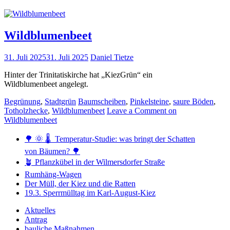
Wildblumenbeet
31. Juli 2025
31. Juli 2025
Daniel Tietze
Hinter der Trinitatiskirche hat „KiezGrün“ ein
Wildblumenbeet angelegt.
Begrünung
,
Stadtgrün
Baumscheiben
,
Pinkelsteine
,
saure Böden
,
Totholzhecke
,
Wildblumenbeet
Leave a Comment
on
Wildblumenbeet
🌳 🌞 🌡️ Temperatur-Studie: was bringt der Schatten
von Bäumen? 🌳
🪴 Pflanzkübel in der Wilmersdorfer Straße
Rumhäng-Wagen
Der Müll, der Kiez und die Ratten
19.3. Sperrmülltag im Karl-August-Kiez
Aktuelles
Antrag
bauliche Maßnahmen