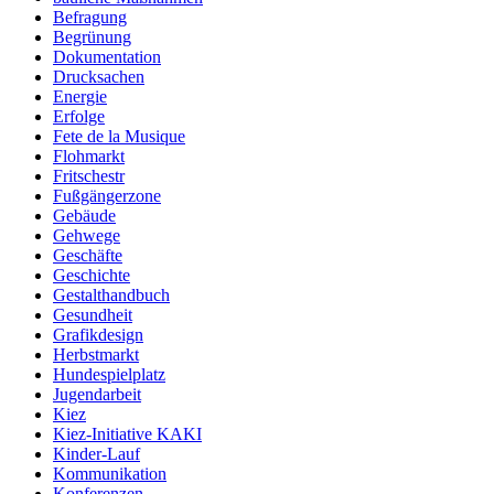
Befragung
Begrünung
Dokumentation
Drucksachen
Energie
Erfolge
Fete de la Musique
Flohmarkt
Fritschestr
Fußgängerzone
Gebäude
Gehwege
Geschäfte
Geschichte
Gestalthandbuch
Gesundheit
Grafikdesign
Herbstmarkt
Hundespielplatz
Jugendarbeit
Kiez
Kiez-Initiative KAKI
Kinder-Lauf
Kommunikation
Konferenzen