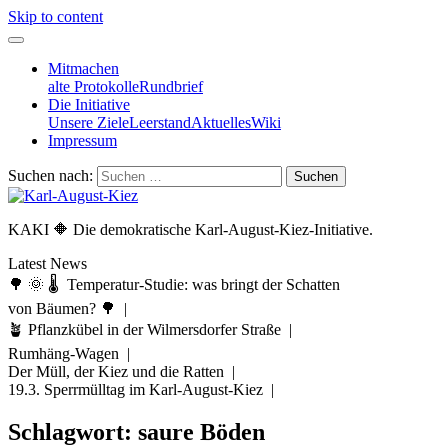
Skip to content
Mitmachen
alte Protokolle
Rundbrief
Die Initiative
Unsere Ziele
Leerstand
Aktuelles
Wiki
Impressum
Suchen nach:
KAKI 🔶 Die demokratische Karl-August-Kiez-Initiative.
Latest News
🌳 🌞 🌡️ Temperatur-Studie: was bringt der Schatten
von Bäumen? 🌳 |
🪴 Pflanzkübel in der Wilmersdorfer Straße |
Rumhäng-Wagen |
Der Müll, der Kiez und die Ratten |
19.3. Sperrmülltag im Karl-August-Kiez |
Schlagwort:
saure Böden