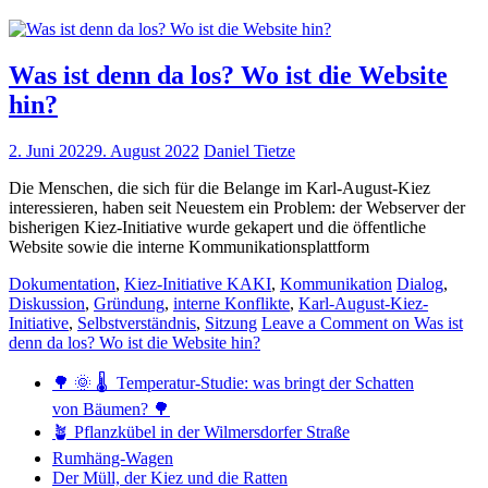
Was ist denn da los? Wo ist die Website
hin?
2. Juni 2022
9. August 2022
Daniel Tietze
Die Menschen, die sich für die Belange im Karl-August-Kiez
interessieren, haben seit Neuestem ein Problem: der Webserver der
bisherigen Kiez-Initiative wurde gekapert und die öffentliche
Website sowie die interne Kommunikationsplattform
Dokumentation
,
Kiez-Initiative KAKI
,
Kommunikation
Dialog
,
Diskussion
,
Gründung
,
interne Konflikte
,
Karl-August-Kiez-
Initiative
,
Selbstverständnis
,
Sitzung
Leave a Comment
on Was ist
denn da los? Wo ist die Website hin?
🌳 🌞 🌡️ Temperatur-Studie: was bringt der Schatten
von Bäumen? 🌳
🪴 Pflanzkübel in der Wilmersdorfer Straße
Rumhäng-Wagen
Der Müll, der Kiez und die Ratten