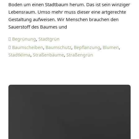
Boden um einen Stadtbaum herum. Das ist sein winziger
N
Lebensraum. Umso mehr muss dieser eine artgerechte
I
Gestaltung aufweisen. Wir Menschen brauchen den
E
Sauerstoff des Baumes und
L
T
Begrünung
,
Stadtgrün
I
Baumscheiben
,
Baumschutz
,
Bepflanzung
,
Blumen
,
E
Stadtklima
,
Straßenbäume
,
Straßengrün
T
Z
E