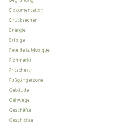
Begrünung
s
o
Dokumentation
z
Drucksachen
u
s
Energie
a
Erfolge
g
Fete de la Musique
e
n
Flohmarkt
f
Fritschestr
ü
t
Fußgängerzone
t
Gebäude
e
r
Gehwege
n
Geschäfte
Geschichte