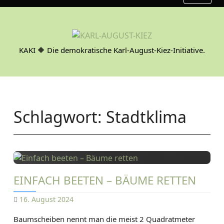
S
k
i
p
KAKI 🔶 Die demokratische Karl-August-Kiez-Initiative.
t
o
c
o
n
Schlagwort:
Stadtklima
t
e
n
t
EINFACH BEETEN – BÄUME RETTEN
16. August 2024
D
Baumscheiben nennt man die meist 2 Quadratmeter
A