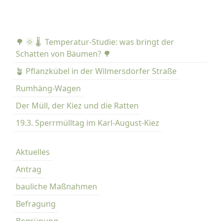
T
r
Z
a
E
ß
🌳 🌞 🌡️ Temperatur-Studie: was bringt der
e
Schatten von Bäumen? 🌳
n
b
🪴 Pflanzkübel in der Wilmersdorfer Straße
ä
Rumhäng-Wagen
u
Der Müll, der Kiez und die Ratten
m
e
19.3. Sperrmülltag im Karl-August-Kiez
g
i
Aktuelles
e
ß
Antrag
e
bauliche Maßnahmen
n
–
Befragung