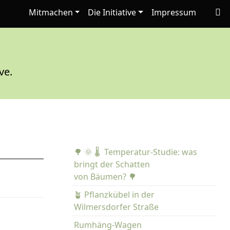
Mitmachen
Die Initiative
Impressum
ve.
🌳 🌞 🌡️ Temperatur-Studie: was
bringt der Schatten
von Bäumen? 🌳
🪴 Pflanzkübel in der
Wilmersdorfer Straße
Rumhäng-Wagen