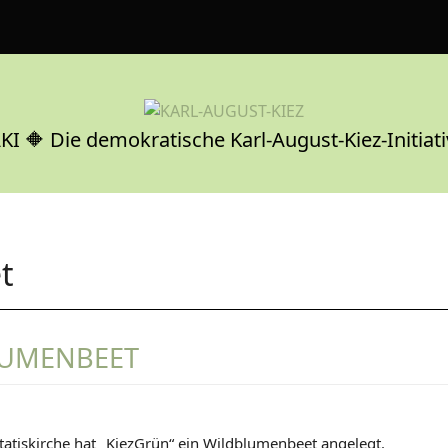
KI 🔶 Die demokratische Karl-August-Kiez-Initiati
t
UMENBEET
D
itatiskirche hat „KiezGrün“ ein Wildblumenbeet angelegt.