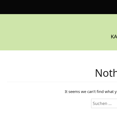
S
k
i
p
t
o
KA
c
o
n
t
e
Not
n
t
It seems we can’t find what y
S
u
c