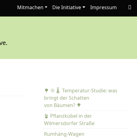
Mitmachen
Die Initiative
Impressum
ve.
🌳 🌞 🌡️ Temperatur-Studie: was
bringt der Schatten
von Bäumen? 🌳
🪴 Pflanzkübel in der
Wilmersdorfer Straße
Rumhäng-Wagen