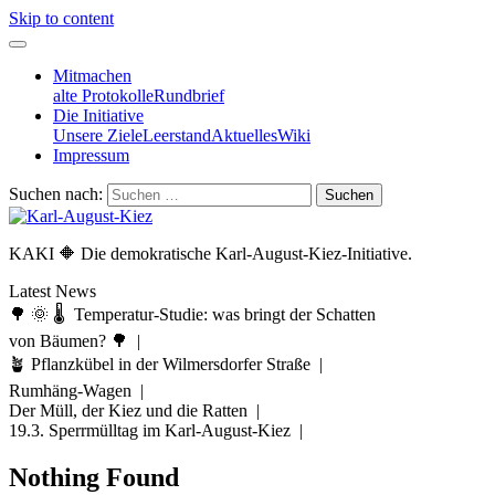
Skip to content
Mitmachen
alte Protokolle
Rundbrief
Die Initiative
Unsere Ziele
Leerstand
Aktuelles
Wiki
Impressum
Suchen nach:
KAKI 🔶 Die demokratische Karl-August-Kiez-Initiative.
Latest News
🌳 🌞 🌡️ Temperatur-Studie: was bringt der Schatten
von Bäumen? 🌳 |
🪴 Pflanzkübel in der Wilmersdorfer Straße |
Rumhäng-Wagen |
Der Müll, der Kiez und die Ratten |
19.3. Sperrmülltag im Karl-August-Kiez |
Nothing Found