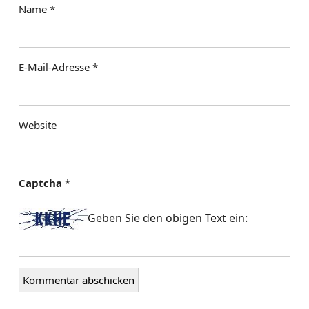
i
Name
*
g
a
E-Mail-Adresse
*
t
i
Website
o
n
Captcha
*
Geben Sie den obigen Text ein: