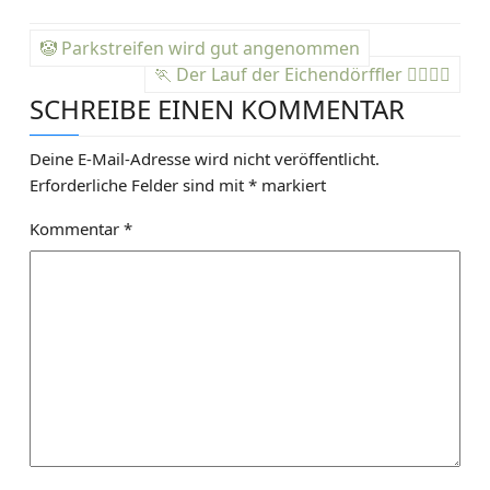
B
🤡 Parkstreifen wird gut angenommen
e
🏃 Der Lauf der Eichendörffler 🏃‍♀️🏃‍♂️
SCHREIBE EINEN KOMMENTAR
i
t
Deine E-Mail-Adresse wird nicht veröffentlicht.
Erforderliche Felder sind mit
*
markiert
r
Kommentar
*
a
g
s
n
a
v