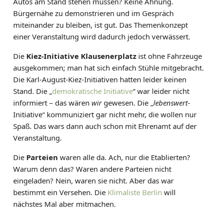
Autos am Stand stehen müssen? Keine Ahnung.
E
Bürgernähe zu demonstrieren und im Gespräch
L
miteinander zu bleiben, ist gut. Das Themenkonzept
T
einer Veranstaltung wird dadurch jedoch verwässert.
I
E
Die
Kiez-Initiative Klausenerplatz
ist ohne Fahrzeuge
T
ausgekommen; man hat sich einfach Stühle mitgebracht.
Z
Die Karl-August-Kiez-Initiativen hatten leider keinen
E
Stand. Die „
demokratische Initiative
“ war leider nicht
informiert – das wären
wir
gewesen. Die „
lebenswert
-
Initiative“ kommuniziert gar nicht mehr, die wollen nur
Spaß. Das wars dann auch schon mit Ehrenamt auf der
Veranstaltung.
Die
Parteien
waren alle da. Ach, nur die Etablierten?
Warum denn das? Waren andere Parteien nicht
eingeladen? Nein, waren sie nicht. Aber das war
bestimmt ein Versehen. Die
Klimaliste Berlin
will
nächstes Mal aber mitmachen.