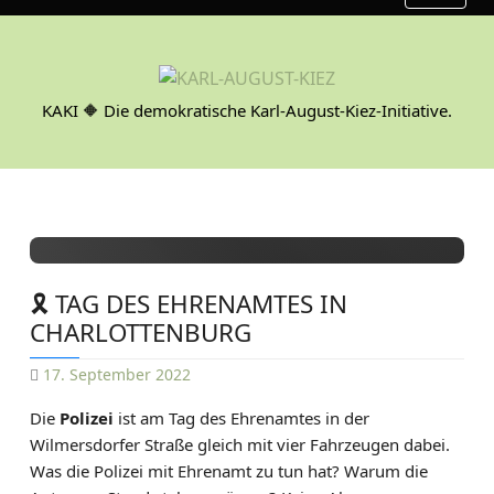
S
k
i
p
KAKI 🔶 Die demokratische Karl-August-Kiez-Initiative.
t
o
c
o
n
t
e
🎗 TAG DES EHRENAMTES IN
n
CHARLOTTENBURG
t
17. September 2022
D
Die
Polizei
ist am Tag des Ehrenamtes in der
A
Wilmersdorfer Straße gleich mit vier Fahrzeugen dabei.
N
Was die Polizei mit Ehrenamt zu tun hat? Warum die
I