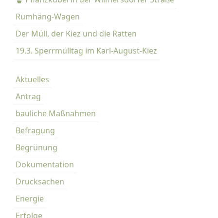
m
Rumhäng-Wagen
P
Der Müll, der Kiez und die Ratten
l
a
19.3. Sperrmülltag im Karl-August-Kiez
t
z
Aktuelles
m
i
Antrag
t
bauliche Maßnahmen
S
t
Befragung
a
Begrünung
d
t
Dokumentation
r
Drucksachen
a
t
Energie
u
Erfolge