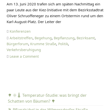
D
Am 13. Juni 2020 trafen sich am späten Nachmittag ein
A
paar Leute aus der Kiez-Initiative mit dem Bezirksstadtrat
N
Oliver Schruoffeneger zu einem Ortstermin rund um den
I
Karl-August-Platz. Der Leiter der
E
L
Konferenzen
T
Arbeitstreffen
,
Begehung
,
Bepflanzung
,
Bezirksamt
,
I
Bürgerforum
,
Krumme Straße
,
Politik
,
E
Verkehrsberuhigung
T
o
Leave a Comment
Z
n
E
T
r
e
f
f
🌳 🌞 🌡️ Temperatur-Studie: was bringt der
e
Schatten von Bäumen? 🌳
n
a
🪴 Pflanzkübel in der Wilmersdorfer Straße