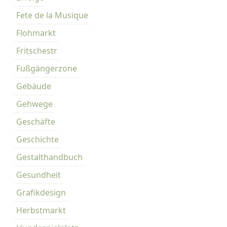
n
Fete de la Musique
d
G
Flohmarkt
r
Fritschestr
ü
n
Fußgängerzone
e
Gebäude
n
Gehwege
Geschäfte
Geschichte
Gestalthandbuch
Gesundheit
Grafikdesign
Herbstmarkt