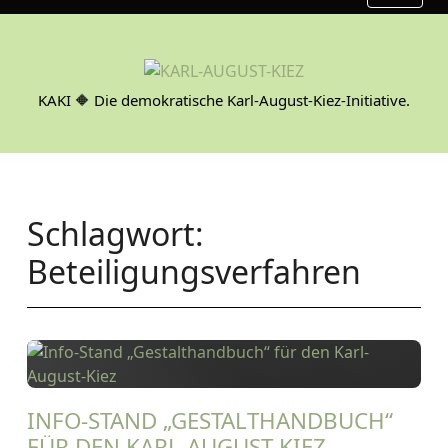
S
k
i
p
KAKI 🔶 Die demokratische Karl-August-Kiez-Initiative.
t
o
c
o
n
Schlagwort:
t
e
Beteiligungsverfahren
n
t
INFO-STAND „GESTALTHANDBUCH“
FÜR DEN KARL-AUGUST-KIEZ