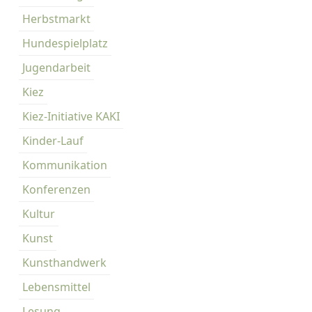
s
t
Herbstmarkt
-
Hundespielplatz
K
Jugendarbeit
i
e
Kiez
z
Kiez-Initiative KAKI
Kinder-Lauf
Kommunikation
Konferenzen
Kultur
Kunst
Kunsthandwerk
Lebensmittel
Lesung