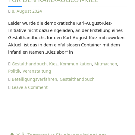
8. August 2024
D
Leider wurde die demokratische Karl-August-Kiez-
A
Initiative nicht dazu eingeladen, an der Erstellung eines
N
Gestalthandbuchs für den Karl-August-Kiez mitzuwirken.
I
Aktuell ist das in dem einfallslosen Container mit dem
E
infantilen Namen „Kiezlabor“ in
L
T
Gestalthandbuch
,
Kiez
,
Kommunikation
,
Mitmachen
,
I
Politik
,
Veranstaltung
E
Beteiligungsverfahren
,
Gestalthandbuch
T
o
Leave a Comment
Z
n
E
I
n
f
o
-