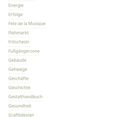
c
Energie
h
Erfolge
“
Fete de la Musique
f
ü
Flohmarkt
r
Fritschestr
d
e
Fußgängerzone
n
Gebäude
K
a
Gehwege
r
Geschäfte
l
-
Geschichte
A
Gestalthandbuch
u
g
Gesundheit
u
Grafikdesign