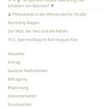
🌳 🌞 🌡️ Temperatur-Studie: was bringt der
S
Schatten von Bäumen? 🌳
t
a
🪴 Pflanzkübel in der Wilmersdorfer Straße
n
Rumhäng-Wagen
d
Der Müll, der Kiez und die Ratten
„
G
19.3. Sperrmülltag im Karl-August-Kiez
e
s
Aktuelles
t
a
Antrag
l
bauliche Maßnahmen
t
h
Befragung
a
Begrünung
n
d
Dokumentation
b
Drucksachen
u