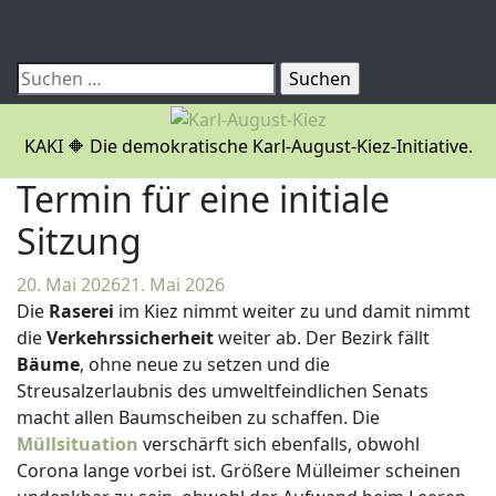
Skip
to
content
Suchen
nach:
KAKI 🔶 Die demokratische Karl-August-Kiez-Initiative.
Termin für eine initiale
Sitzung
20. Mai 2026
21. Mai 2026
Daniel
Die
Raserei
im Kiez nimmt weiter zu und damit nimmt
Tietze
die
Verkehrssicherheit
weiter ab. Der Bezirk fällt
Bäume
, ohne neue zu setzen und die
Streusalzerlaubnis des umweltfeindlichen Senats
macht allen Baumscheiben zu schaffen. Die
Müllsituation
verschärft sich ebenfalls, obwohl
Corona lange vorbei ist. Größere Mülleimer scheinen