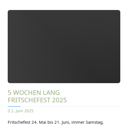
T
F
Z
a
E
h
r
r
a
d
-
R
o
u
t
e
5 WOCHEN LANG
d
FRITSCHEFEST 2025
u
r
2. Juni 2025
c
D
h
Fritschefest 24. Mai bis 21. Juni, immer Samstag.
A
d