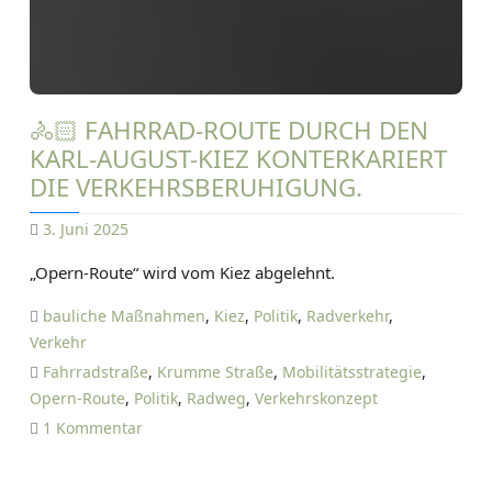
m
e
n
b
e
🚴🏻 FAHRRAD-ROUTE DURCH DEN
e
KARL-AUGUST-KIEZ KONTERKARIERT
t
DIE VERKEHRSBERUHIGUNG.
3. Juni 2025
D
„Opern-Route“ wird vom Kiez abgelehnt.
A
N
bauliche Maßnahmen
,
Kiez
,
Politik
,
Radverkehr
,
I
Verkehr
E
Fahrradstraße
,
Krumme Straße
,
Mobilitätsstrategie
,
L
Opern-Route
,
Politik
,
Radweg
,
Verkehrskonzept
T
z
1 Kommentar
I
u
E
🚴🏻