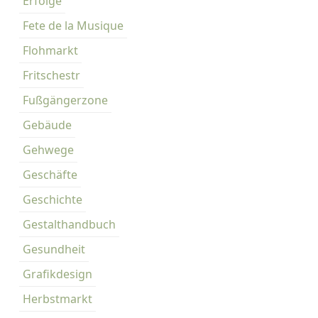
n
Erfolge
i
e
g
Fete de la Musique
z
d
Flohmarkt
Fritschestr
e
Fußgängerzone
r
Gebäude
B
Gehwege
e
Geschäfte
i
Geschichte
t
Gestalthandbuch
r
Gesundheit
ä
Grafikdesign
g
Herbstmarkt