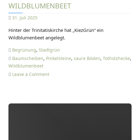
-
WILDBLUMENBEET
G
31. Juli 2025
r
D
u
Hinter der Trinitatiskirche hat „KiezGrün“ ein
A
n
Wildblumenbeet angelegt.
N
d
I
s
Begrünung
,
Stadtgrün
E
c
Baumscheiben
,
Pinkelsteine
,
saure Böden
,
Totholzhecke
,
L
h
Wildblumenbeet
T
u
o
Leave a Comment
I
l
n
E
e
W
T
i
Z
l
E
d
b
l
u