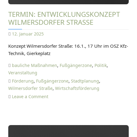
k
t
o
s
TERMIN: ENTWICKLUNGSKONZEPT
n
c
WILMERSDORFER STRASSE
t
h
e
e
12. Januar 2025
r
f
D
k
Konzept Wilmersdorfer Straße: 16.1., 17 Uhr im OSZ Kfz-
e
A
a
Technik, Gierkeplatz
s
N
r
t
I
bauliche Maßnahmen
,
Fußgängerzone
,
Politik
,
i
E
Veranstaltung
e
2
L
Förderung
,
Fußgängerzone
,
Stadtplanung
,
r
0
T
Wilmersdorfer Straße
,
Wirtschaftsförderung
t
2
I
o
Leave a Comment
d
5
E
n
i
T
T
e
Z
e
V
E
r
e
m
r