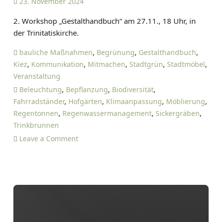
23. November 2024
e
D
2. Workshop „Gestalthandbuch“ am 27.11., 18 Uhr, in
p
A
der Trinitatiskirche.
t
N
W
I
bauliche Maßnahmen
,
Begrünung
,
Gestalthandbuch
,
i
E
Kiez
,
Kommunikation
,
Mitmachen
,
Stadtgrün
,
Stadtmöbel
,
l
L
Veranstaltung
m
T
Beleuchtung
,
Bepflanzung
,
Biodiversität
,
e
I
Fahrradständer
,
Hofgärten
,
Klimaanpassung
,
Möblierung
,
r
E
Regentonnen
,
Regenwassermanagement
,
Sickergräben
,
s
T
Trinkbrunnen
d
Z
o
Leave a Comment
o
E
n
r
B
f
e
e
z
r
i
r
S
k