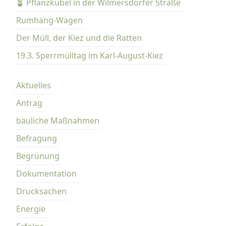
🪴 Pflanzkübel in der Wilmersdorfer Straße
d
n
Rumhäng-Wagen
b
n
u
Der Müll, der Kiez und die Ratten
c
u
19.3. Sperrmülltag im Karl-August-Kiez
h
m
K
a
Aktuelles
m
r
Antrag
l
e
-
bauliche Maßnahmen
r
A
Befragung
u
i
Begrünung
g
e
u
Dokumentation
s
r
Drucksachen
t
u
-
Energie
K