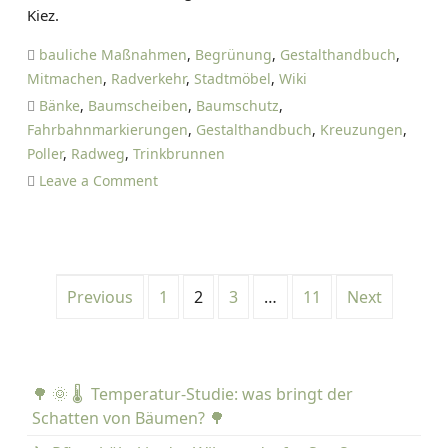
A
Kiez.
e
N
u
s
I
bauliche Maßnahmen
,
Begrünung
,
Gestalthandbuch
,
g
t
E
Mitmachen
,
Radverkehr
,
Stadtmöbel
,
Wiki
u
L
Bänke
,
Baumscheiben
,
Baumschutz
,
s
T
Fahrbahnmarkierungen
,
Gestalthandbuch
,
Kreuzungen
,
t
I
Poller
,
Radweg
,
Trinkbrunnen
-
E
o
Leave a Comment
K
T
n
i
Z
G
e
E
e
z
s
S
Previous
1
2
3
…
11
Next
t
P
P
P
P
e
a
a
a
a
a
l
g
g
g
g
i
t
e
e
e
e
🌳 🌞 🌡️ Temperatur-Studie: was bringt der
t
h
Schatten von Bäumen? 🌳
a
e
n