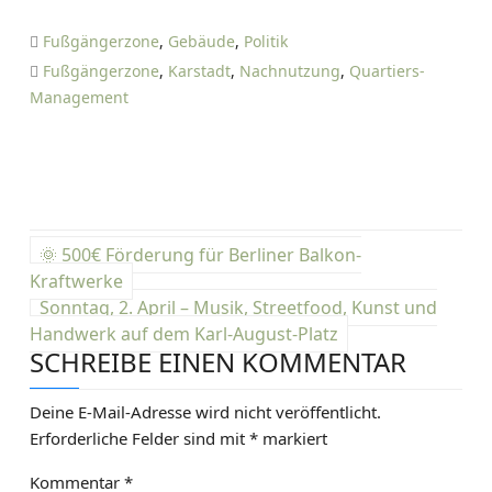
Fußgängerzone
,
Gebäude
,
Politik
Fußgängerzone
,
Karstadt
,
Nachnutzung
,
Quartiers-
Management
B
🌞 500€ Förderung für Berliner Balkon-
e
Kraftwerke
Sonntag, 2. April – Musik, Streetfood, Kunst und
i
Handwerk auf dem Karl-August-Platz
SCHREIBE EINEN KOMMENTAR
t
r
Deine E-Mail-Adresse wird nicht veröffentlicht.
Erforderliche Felder sind mit
*
markiert
a
Kommentar
*