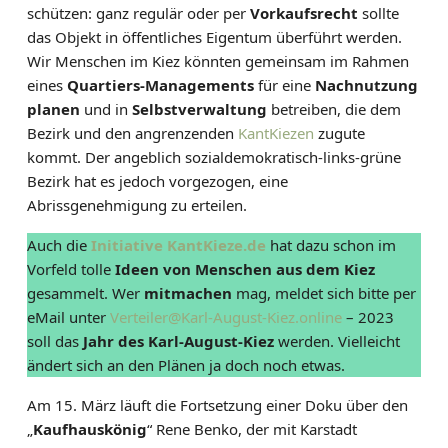
schützen: ganz regulär oder per
Vorkaufsrecht
sollte
das Objekt in öffentliches Eigentum überführt werden.
Wir Menschen im Kiez könnten gemeinsam im Rahmen
eines
Quartiers-Managements
für eine
Nachnutzung
planen
und in
Selbstverwaltung
betreiben, die dem
Bezirk und den angrenzenden
KantKiezen
zugute
kommt. Der angeblich sozialdemokratisch-links-grüne
Bezirk hat es jedoch vorgezogen, eine
Abrissgenehmigung zu erteilen.
Auch die
Initiative KantKieze.de
hat dazu schon im
Vorfeld tolle
Ideen von Menschen aus dem Kiez
gesammelt. Wer
mitmachen
mag, meldet sich bitte per
eMail unter
Verteiler@Karl-August-Kiez.online
– 2023
soll das
Jahr des Karl-August-Kiez
werden. Vielleicht
ändert sich an den Plänen ja doch noch etwas.
Am 15. März läuft die Fortsetzung einer Doku über den
„
Kaufhauskönig
“ Rene Benko, der mit Karstadt