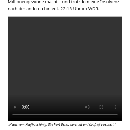
Millionengewinne macht – und trotzdem eine Insolvenz
nach der anderen hinlegt. 22:15 Uhr im WDR.
„
Neues vom Kaufhauskönig: Wie René Benko Karstadt und Kaufhof versilbert.“