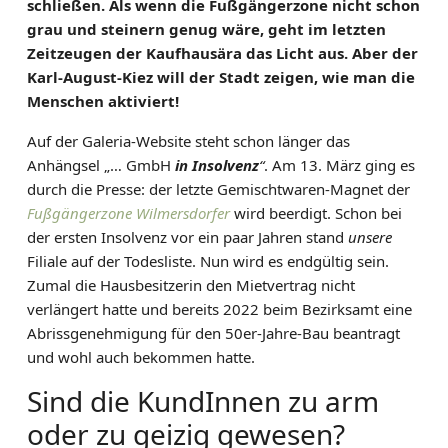
schließen. Als wenn die Fußgängerzone nicht schon
E
grau und steinern genug wäre, geht im letzten
L
Zeitzeugen der Kaufhausära das Licht aus. Aber der
T
Karl-August-Kiez will der Stadt zeigen, wie man die
I
Menschen aktiviert!
E
T
Auf der Galeria-Website steht schon länger das
Z
Anhängsel „… GmbH
in Insolvenz
“
. Am 13. März ging es
E
durch die Presse: der letzte Gemischtwaren-Magnet der
Fußgängerzone Wilmersdorfer
wird beerdigt. Schon bei
der ersten Insolvenz vor ein paar Jahren stand
unsere
Filiale auf der Todesliste. Nun wird es endgültig sein.
Zumal die Hausbesitzerin den Mietvertrag nicht
verlängert hatte und bereits 2022 beim Bezirksamt eine
Abrissgenehmigung für den 50er-Jahre-Bau beantragt
und wohl auch bekommen hatte.
Sind die KundInnen zu arm
oder zu geizig gewesen?