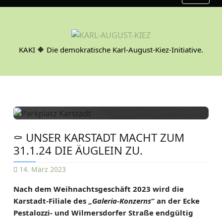
S
k
i
p
KAKI 🔶 Die demokratische Karl-August-Kiez-Initiative.
t
o
c
o
n
t
e
⚰️ UNSER KARSTADT MACHT ZUM
n
31.1.24 DIE ÄUGLEIN ZU.
t
14. März 2023
D
Nach dem Weihnachtsgeschäft 2023 wird die
A
Karstadt-Filiale des „
Galeria-Konzerns
“ an der Ecke
N
Pestalozzi- und Wilmersdorfer Straße endgültig
I